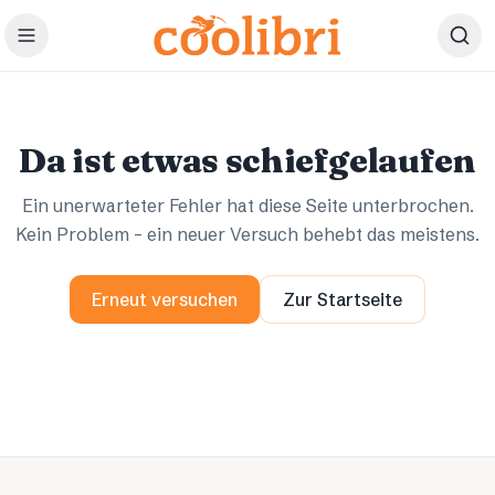
Zum Hauptinhalt springen
Ups.
Ups.
Da ist etwas schiefgelaufen
Ein unerwarteter Fehler hat diese Seite unterbrochen.
Kein Problem – ein neuer Versuch behebt das meistens.
Erneut versuchen
Zur Startseite