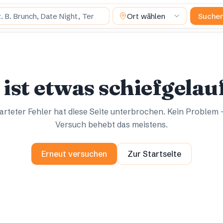
uchst du?
Ort wählen
Suche
Ups.
Ups.
 ist etwas schiefgelau
rteter Fehler hat diese Seite unterbrochen. Kein Problem 
Versuch behebt das meistens.
Erneut versuchen
Zur Startseite