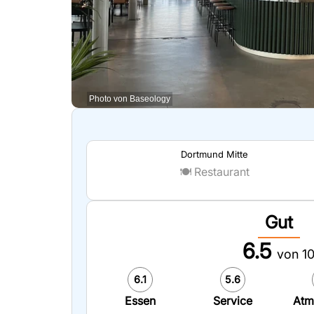
Photo von Baseology
Dortmund Mitte
🍽️
Restaurant
Gut
6.5
von 1
6.1
5.6
Essen
Service
Atm