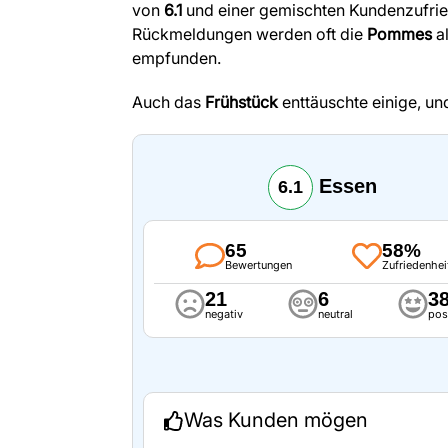
von
6.1
und einer gemischten Kundenzufri
Rückmeldungen werden oft die
Pommes
al
empfunden.
Auch das
Frühstück
enttäuschte einige, u
Essen
6.1
65
58%
Bewertungen
Zufriedenhei
21
6
3
negativ
neutral
pos
Was Kunden mögen