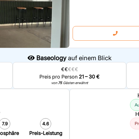
Baseology
auf einem Blick
€€
€€€
Preis pro Person
21 – 30 €
von
75
Gästen erwähnt
Au
0
H
7.9
4.6
Pr
osphäre
Preis-Leistung