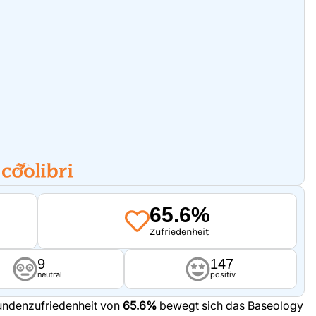
65.6%
Zufriedenheit
9
147
neutral
positiv
undenzufriedenheit von
65.6%
bewegt sich das Baseology