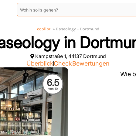
coolibri
»
Baseology – Dortmund
aseology in Dortmu
Kampstraße 1, 44137 Dortmund
Überblick
Check
Bewertungen
Wie b
6.5
von 10