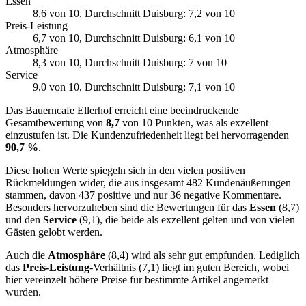
Essen
8,6
von 10
, Durchschnitt Duisburg: 7,2 von 10
Preis-Leistung
6,7
von 10
, Durchschnitt Duisburg: 6,1 von 10
Atmosphäre
8,3
von 10
, Durchschnitt Duisburg: 7 von 10
Service
9,0
von 10
, Durchschnitt Duisburg: 7,1 von 10
Das Bauerncafe Ellerhof erreicht eine beeindruckende
Gesamtbewertung von
8,7
von 10 Punkten, was als exzellent
einzustufen ist. Die Kundenzufriedenheit liegt bei hervorragenden
90,7 %
.
Diese hohen Werte spiegeln sich in den vielen positiven
Rückmeldungen wider, die aus insgesamt 482 Kundenäußerungen
stammen, davon 437 positive und nur 36 negative Kommentare.
Besonders hervorzuheben sind die Bewertungen für das
Essen
(8,7)
und den
Service
(9,1), die beide als exzellent gelten und von vielen
Gästen gelobt werden.
Auch die
Atmosphäre
(8,4) wird als sehr gut empfunden. Lediglich
das
Preis-Leistung
-Verhältnis (7,1) liegt im guten Bereich, wobei
hier vereinzelt höhere Preise für bestimmte Artikel angemerkt
wurden.