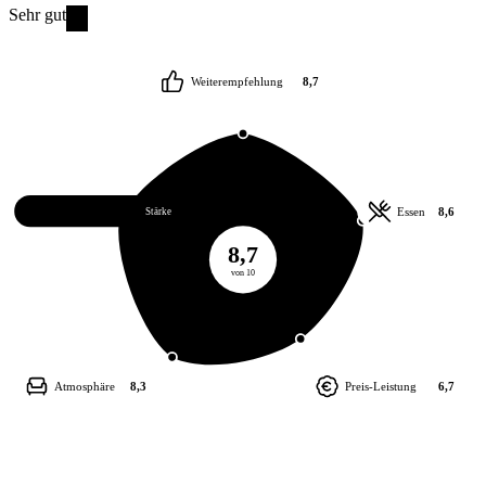
Sehr gut
Weiterempfehlung
8,7
Service
9,0
Essen
8,6
Stärke
8,7
von 10
Atmosphäre
8,3
Preis-Leistung
6,7