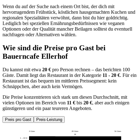
Wenn du auf der Suche nach einem Ort bist, der dich mit
hervorragendem Frühstück, köstlichen hausgemachten Kuchen und
regionalen Spezialitäten verwöhnt, dann bist du hier goldrichtig.
Lediglich bei speziellen Ernährungsbedürfnissen wie veganen
Optionen oder der Qualität mancher Beilagen solltest du eventuell
nachfragen oder Alternativen wählen.
Wie sind die Preise pro Gast bei
Bauerncafe Ellerhof
Du kannst mit etwa
20 €
pro Person rechnen – das berichten 100
Gäste. Damit liegt das Restaurant in der Kategorie
11 - 20 €
. Für ein
Restaurant ist das bequem im mittleren Preissegment: kein
Schnäppchen, aber auch kein Vermögen.
Die Preise konzentrieren sich stark um diesen Durchschnitt, mit
vielen Optionen im Bereich von
11 €
bis
20 €
, aber auch einigen
günstigeren und ein paar teureren Angeboten.
Preis pro Gast
Preis-Leistung
0 Gäste
28 Gäste
56 Gäste
28
1 - 10 €
16