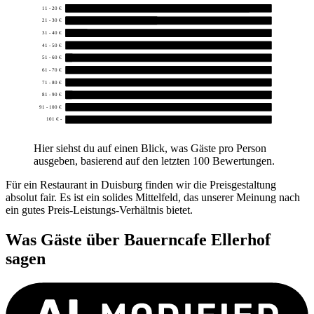
11 - 20 €
50
21 - 30 €
25
31 - 40 €
6
41 - 50 €
0
51 - 60 €
2
61 - 70 €
0
71 - 80 €
0
81 - 90 €
1
91 - 100 €
0
101 € -
0
Hier siehst du auf einen Blick, was Gäste pro Person
ausgeben, basierend auf den letzten 100 Bewertungen.
Für ein Restaurant in Duisburg finden wir die Preisgestaltung
absolut fair. Es ist ein solides Mittelfeld, das unserer Meinung nach
ein gutes Preis-Leistungs-Verhältnis bietet.
Was Gäste über
Bauerncafe Ellerhof
sagen