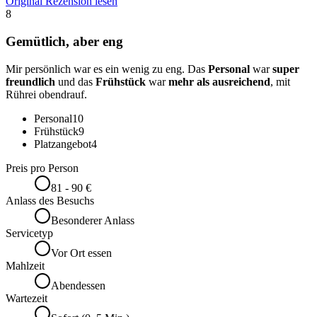
Original Rezension lesen
8
Gemütlich, aber eng
Mir persönlich war es ein wenig zu eng. Das
Personal
war
super
freundlich
und das
Frühstück
war
mehr als ausreichend
, mit
Rührei obendrauf.
Personal
10
Frühstück
9
Platzangebot
4
Preis pro Person
81 - 90 €
Anlass des Besuchs
Besonderer Anlass
Servicetyp
Vor Ort essen
Mahlzeit
Abendessen
Wartezeit