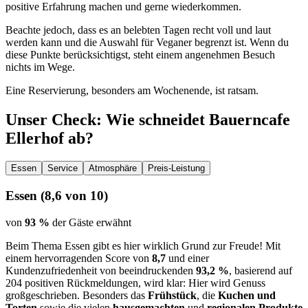
positive Erfahrung machen und gerne wiederkommen.
Beachte jedoch, dass es an belebten Tagen recht voll und laut
werden kann und die Auswahl für Veganer begrenzt ist. Wenn du
diese Punkte berücksichtigst, steht einem angenehmen Besuch
nichts im Wege.
Eine Reservierung, besonders am Wochenende, ist ratsam.
Unser Check
: Wie schneidet
Bauerncafe
Ellerhof
ab?
Essen
Service
Atmosphäre
Preis-Leistung
Essen
(
8,6
von 10)
von
93 %
der Gäste erwähnt
Beim Thema Essen gibt es hier wirklich Grund zur Freude! Mit
einem hervorragenden Score von
8,7
und einer
Kundenzufriedenheit von beeindruckenden
93,2 %
, basierend auf
204 positiven Rückmeldungen, wird klar: Hier wird Genuss
großgeschrieben. Besonders das
Frühstück
, die
Kuchen und
Torten
sowie die vielen
hausgemachten
und
regionalen Produkte