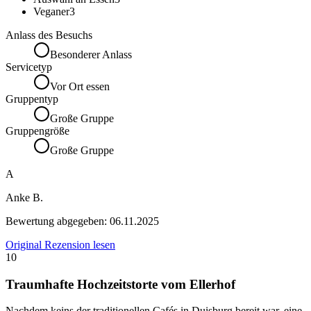
Veganer
3
Anlass des Besuchs
Besonderer Anlass
Servicetyp
Vor Ort essen
Gruppentyp
Große Gruppe
Gruppengröße
Große Gruppe
A
Anke B.
Bewertung abgegeben:
06.11.2025
Original Rezension lesen
10
Traumhafte Hochzeitstorte vom Ellerhof
Nachdem keins der traditionellen Cafés in Duisburg bereit war, eine