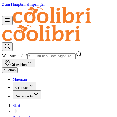
Zum Hauptinhalt springen
Was suchst du?
Ort wählen
Suchen
Magazin
Kalender
Restaurants
Start