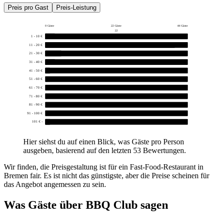
Preis pro Gast
Preis-Leistung
0 Gäste
22 Gäste
44 Gäste
22
1 - 10 €
3
11 - 20 €
40
21 - 30 €
5
31 - 40 €
3
41 - 50 €
1
51 - 60 €
0
61 - 70 €
0
71 - 80 €
0
81 - 90 €
0
91 - 100 €
0
101 € -
1
Hier siehst du auf einen Blick, was Gäste pro Person
ausgeben, basierend auf den letzten 53 Bewertungen.
Wir finden, die Preisgestaltung ist für ein Fast-Food-Restaurant in
Bremen fair. Es ist nicht das günstigste, aber die Preise scheinen für
das Angebot angemessen zu sein.
Was Gäste über
BBQ Club
sagen