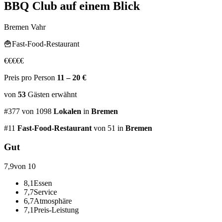
BBQ Club
auf einem Blick
Bremen Vahr
🍟
Fast-Food-Restaurant
€
€
€
€
€
Preis pro Person
11 – 20 €
von
53
Gästen
erwähnt
#
377
von
1098
Lokalen
in
Bremen
#
11
Fast-Food-Restaurant
von 51
in
Bremen
Gut
7,9
von 10
8,1
Essen
7,7
Service
6,7
Atmosphäre
7,1
Preis-Leistung