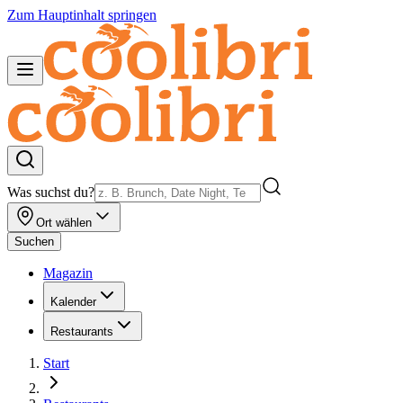
Zum Hauptinhalt springen
Was suchst du?
Ort wählen
Suchen
Magazin
Kalender
Restaurants
Start