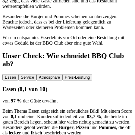
8,2
zeigt, dass viele Gäste zufrieden sind und das Restaurant
weiterempfehlen würden.
Besonders die Burger und Pommes scheinen zu überzeugen.
Beachte jedoch, dass es bei der Lieferung gelegentlich zu
Wartezeiten oder kleineren Problemen kommen kann.
Für ein entspanntes Esserlebnis vor Ort oder eine Bestellung mit
etwas Geduld ist der BBQ Club aber eine gute Wahl.
Unser Check
: Wie schneidet
BBQ Club
ab?
Essen
Service
Atmosphäre
Preis-Leistung
Essen
(
8,1
von 10)
von
97 %
der Gäste erwähnt
Beim Thema Essen zeigt sich ein erfreuliches Bild! Mit einem Score
von
8,1
und einer Kundenzufriedenheit von
83,7 %
, die beide im
guten Bereich liegen, scheint hier vieles richtig gemacht zu werden.
Besonders gelobt werden die
Burger
,
Pizzen
und
Pommes
, die oft
als
lecker
und
frisch
beschrieben werden.