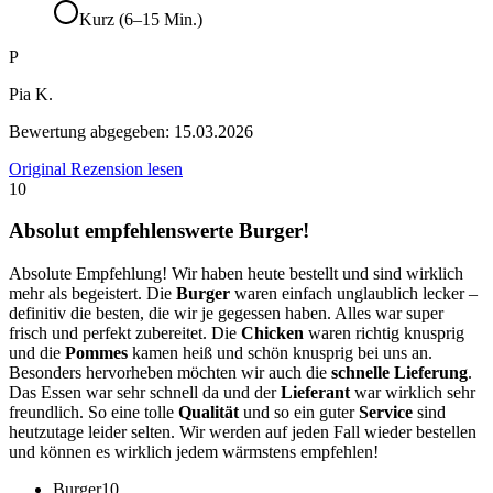
Kurz (6–15 Min.)
P
Pia K.
Bewertung abgegeben:
15.03.2026
Original Rezension lesen
10
Absolut empfehlenswerte Burger!
Absolute Empfehlung! Wir haben heute bestellt und sind wirklich
mehr als begeistert. Die
Burger
waren einfach unglaublich lecker –
definitiv die besten, die wir je gegessen haben. Alles war super
frisch und perfekt zubereitet. Die
Chicken
waren richtig knusprig
und die
Pommes
kamen heiß und schön knusprig bei uns an.
Besonders hervorheben möchten wir auch die
schnelle Lieferung
.
Das Essen war sehr schnell da und der
Lieferant
war wirklich sehr
freundlich. So eine tolle
Qualität
und so ein guter
Service
sind
heutzutage leider selten. Wir werden auf jeden Fall wieder bestellen
und können es wirklich jedem wärmstens empfehlen!
Burger
10