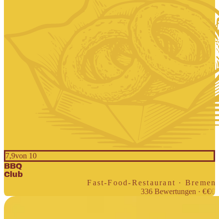
7,9
von 10
BBQ
Club
Fast-Food-Restaurant · Bremen
336
Bewertungen
·
€
€
€