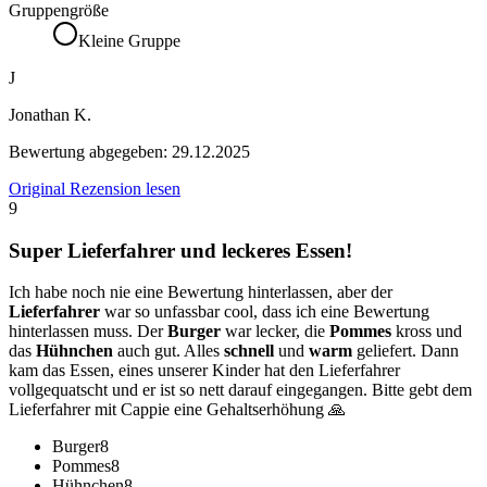
Gruppengröße
Kleine Gruppe
J
Jonathan K.
Bewertung abgegeben:
29.12.2025
Original Rezension lesen
9
Super Lieferfahrer und leckeres Essen!
Ich habe noch nie eine Bewertung hinterlassen, aber der
Lieferfahrer
war so unfassbar cool, dass ich eine Bewertung
hinterlassen muss. Der
Burger
war lecker, die
Pommes
kross und
das
Hühnchen
auch gut. Alles
schnell
und
warm
geliefert. Dann
kam das Essen, eines unserer Kinder hat den Lieferfahrer
vollgequatscht und er ist so nett darauf eingegangen. Bitte gebt dem
Lieferfahrer mit Cappie eine Gehaltserhöhung 🙏
Burger
8
Pommes
8
Hühnchen
8