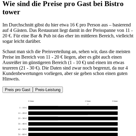
Wie sind die Preise pro Gast bei
Bistro
tower
Im Durchschnitt gibst du hier etwa 16 € pro Person aus – basierend
auf 4 Gästen. Das Restaurant liegt damit in der Preisspanne von 11 -
20 €. Für eine Bar & Pub ist das eher im mittleren Bereich, vielleicht
sogar leicht darüber.
Schaut man sich die Preisverteilung an, sehen wir, dass die meisten
Preise im Bereich von 11 - 20 € liegen, aber es gibt auch einen
Ausreißer im günstigeren Bereich (1 - 10 €) und einen im etwas
teureren (21 - 30 €). Die Daten sind zwar noch begrenzt, da nur 4
Kundenbewertungen vorliegen, aber sie geben schon einen guten
Hinweis.
Preis pro Gast
Preis-Leistung
0 Gäste
2 Gäste
3 Gäste
2
1 - 10 €
1
11 - 20 €
2
21 - 30 €
1
31 - 40 €
0
41 - 50 €
0
51 - 60 €
0