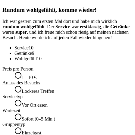
Rundum wohlgefühlt, komme wieder!
Ich war gestern zum ersten Mal dort und habe mich wirklich
rundum wohlgefühlt
. Der
Service
war
erstklassig
, die
Getränke
waren
super
, und ich freue mich schon riesig auf meinen nächsten
Besuch. Heute werde ich auf jeden Fall wieder hingehen!
Service
10
Getränke
9
Wohlgefühl
10
Preis pro Person
1 - 10 €
Anlass des Besuchs
Lockeres Treffen
Servicetyp
Vor Ort essen
Wartezeit
Sofort (0–5 Min.)
Gruppentyp
Einzelgast