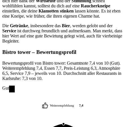
dich hier dank der
Wirtsleute
und der
Stimmung
schnell
wohlfühlen kannst, solltest du dich auf eine
Raucherkneipe
einstellen, die deine
Klamotten stinken
lassen könnte. Es ist eben
eine Kneipe, wie früher, die ihren eigenen Charme hat.
Die
Getränke
, insbesondere das
Bier
, werden gelobt und der
Service
ist durchweg freundlich und aufmerksam. Man merkt, dass
hier Wert auf eine gute Bewirtung gelegt wird, auch für vierbeinige
Begleiter.
Bistro tower
– Bewertungsprofil
Bewertungsprofil von Bistro tower: Gesamtnote 7,4 von 10 (Gut).
Weiterempfehlung 7,4, Essen 7,7, Preis-Leistung 6,3, Atmosphäre
6,5, Service 7,9 – jeweils von 10. Durchschnitt aller Restaurants in
Karlsruhe: 7,3 von 10.
Gut
Weiterempfehlung
7,4