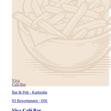
Viva
Café Bar
Bar & Pub · Karlsruhe
93
Bewertungen
·
€
€
€
Viva Café Bar