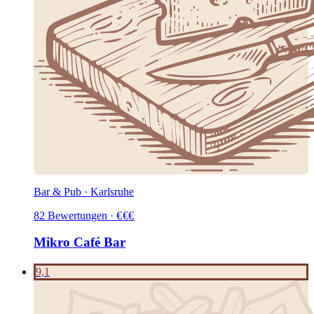
Bar & Pub · Karlsruhe
82
Bewertungen
·
€
€
€
Mikro Café Bar
9,1