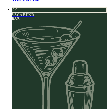
9,0
VAGABUND
BAR