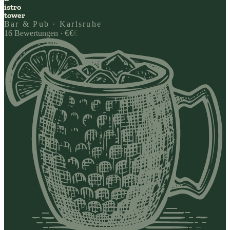
istro
tower
Bar & Pub · Karlsruhe
16
Bewertungen
·
€
€
€