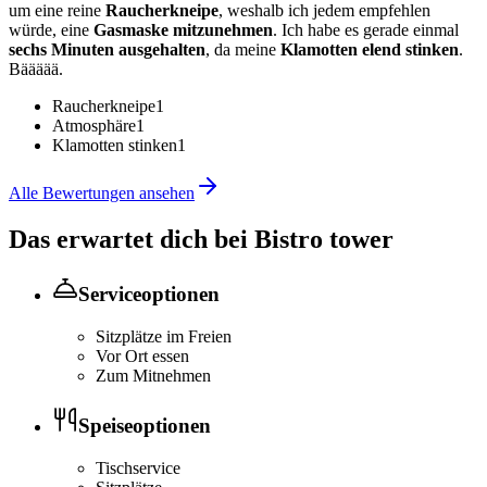
um eine reine
Raucherkneipe
, weshalb ich jedem empfehlen
würde, eine
Gasmaske mitzunehmen
. Ich habe es gerade einmal
sechs Minuten ausgehalten
, da meine
Klamotten elend stinken
.
Bäääää.
Raucherkneipe
1
Atmosphäre
1
Klamotten stinken
1
Alle Bewertungen ansehen
Das erwartet dich bei
Bistro tower
Serviceoptionen
Sitzplätze im Freien
Vor Ort essen
Zum Mitnehmen
Speiseoptionen
Tischservice