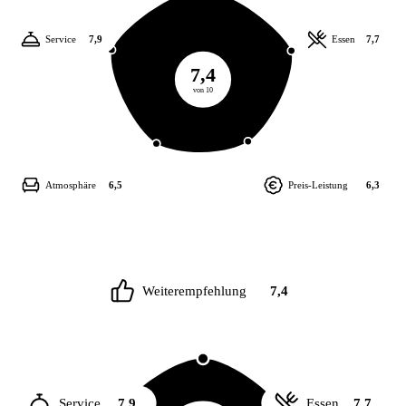
Service
7,9
Essen
7,7
7,4
von 10
Atmosphäre
6,5
Preis-Leistung
6,3
Weiterempfehlung
7,4
Service
7,9
Essen
7,7