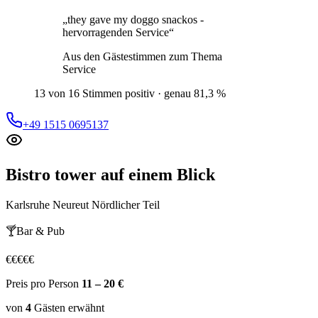
„
they gave my doggo snackos -
hervorragenden Service
“
Aus den Gästestimmen zum Thema
Service
13 von 16 Stimmen positiv · genau 81,3 %
+49 1515 0695137
Bistro tower
auf einem Blick
Karlsruhe Neureut Nördlicher Teil
🍸
Bar & Pub
€
€
€
€
€
Preis pro Person
11 – 20 €
von
4
Gästen
erwähnt