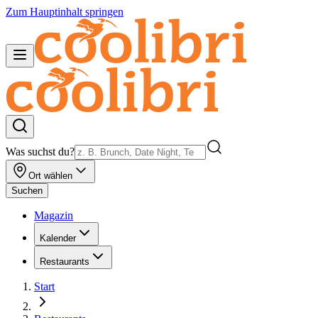
Zum Hauptinhalt springen
Was suchst du?
Ort wählen
Suchen
Magazin
Kalender
Restaurants
Start