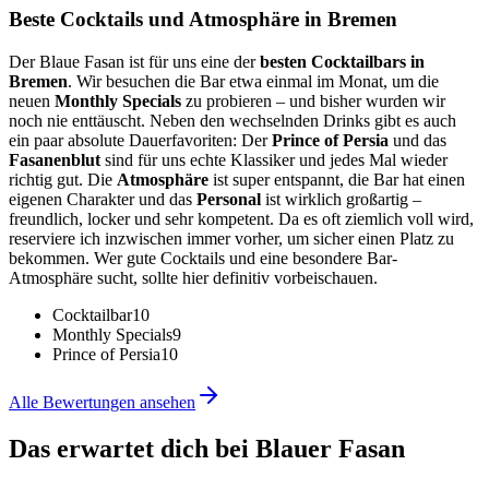
Beste Cocktails und Atmosphäre in Bremen
Der Blaue Fasan ist für uns eine der
besten Cocktailbars in
Bremen
. Wir besuchen die Bar etwa einmal im Monat, um die
neuen
Monthly Specials
zu probieren – und bisher wurden wir
noch nie enttäuscht. Neben den wechselnden Drinks gibt es auch
ein paar absolute Dauerfavoriten: Der
Prince of Persia
und das
Fasanenblut
sind für uns echte Klassiker und jedes Mal wieder
richtig gut. Die
Atmosphäre
ist super entspannt, die Bar hat einen
eigenen Charakter und das
Personal
ist wirklich großartig –
freundlich, locker und sehr kompetent. Da es oft ziemlich voll wird,
reserviere ich inzwischen immer vorher, um sicher einen Platz zu
bekommen. Wer gute Cocktails und eine besondere Bar-
Atmosphäre sucht, sollte hier definitiv vorbeischauen.
Cocktailbar
10
Monthly Specials
9
Prince of Persia
10
Alle Bewertungen ansehen
Das erwartet dich bei
Blauer Fasan