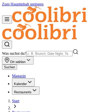
Zum Hauptinhalt springen
Was suchst du?
Ort wählen
Suchen
Magazin
Kalender
Restaurants
Start