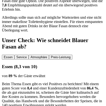
Fasan eine gute Option. Die positiven Aspekte überwiegen, und die
7,8
Empfehlungspunktzahl deutet auf ein überwiegend positives
Erlebnis hin.
Allerdings sollte man sich auf mögliche Wartezeiten und eine nicht
immer makellose Toilettenhygiene einstellen. Für einen entspannten
Abend mit guten Drinks ist der Blaue Fasan dennoch eine
Überlegung wert.
Unser Check
: Wie schneidet
Blauer
Fasan
ab?
Essen
Service
Atmosphäre
Preis-Leistung
Essen
(
8,3
von 10)
von
89 %
der Gäste erwähnt
Beim Thema Essen gibt es viel Positives zu berichten! Mit einem
guten Score von
8,4
und einer Kundenzufriedenheit von
86,4 %
,
die als gut einzustufen ist, scheinen die Gäste hier kulinarisch auf
ihre Kosten zu kommen. Besonders hervorgehoben werden die
Qualität, das Handwerk und die Besonderheiten der Speisen, die in
140 positiven Erwähnungen gelobt werden.