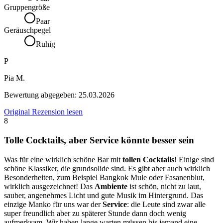
Gruppengröße
Paar
Geräuschpegel
Ruhig
P
Pia M.
Bewertung abgegeben:
25.03.2026
Original Rezension lesen
8
Tolle Cocktails, aber Service könnte besser sein
Was für eine wirklich schöne Bar mit
tollen Cocktails
! Einige sind
schöne Klassiker, die grundsolide sind. Es gibt aber auch wirklich
Besonderheiten, zum Beispiel Bangkok Mule oder Fasanenblut,
wirklich ausgezeichnet! Das
Ambiente
ist schön, nicht zu laut,
sauber, angenehmes Licht und gute Musik im Hintergrund. Das
einzige Manko für uns war der
Service
: die Leute sind zwar alle
super freundlich aber zu späterer Stunde dann doch wenig
aufmerksam. Wir haben lange warten müssen bis jemand eine