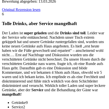
Bewertung abgegeben:
13.03.2026
Original Rezension lesen
6
Tolle Drinks, aber Service mangelhaft
Der Laden ist
super geladen
und die
Drinks sind toll
. Leider war
der Service sehr enttäuschend. Nachdem unser Tisch extrem
gekippelt hat und unsere Getränke runtergefallen sind, wurden uns
keine neuen Getränke aufs Haus angeboten. Es hieß „erst heute
haben wir die Füße gewechselt und repariert“ – anscheinend wohl
nicht…. Erst auf Nachfrage und Diskussion wurden uns die
verschütteten Getränke nicht berechnet. Da unsere Hosen durch die
verschütteten Getränke nass waren, fragte ich, ob eine Runde aufs
Haus geht. Daraufhin gab es eine Diskussion und blöde
Kommentare, und wir bekamen 4 Shots aufs Haus, obwohl wir 5
waren und ich bekam keins. Ich empfinde es als eine Frechheit und
diskriminierend und fühle mich wirklich von dem Schichtleiter
diskriminiert und verarscht. Wirklich toller Laden und super leckere
Getränke, aber der
Service
und die Behandlung der Gäste war
mangelhaft
!
Getränke
9
Service
2