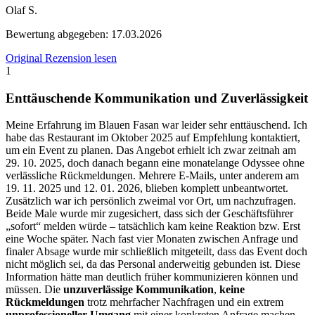
Olaf S.
Bewertung abgegeben:
17.03.2026
Original Rezension lesen
1
Enttäuschende Kommunikation und Zuverlässigkeit
Meine Erfahrung im Blauen Fasan war leider sehr enttäuschend. Ich
habe das Restaurant im Oktober 2025 auf Empfehlung kontaktiert,
um ein Event zu planen. Das Angebot erhielt ich zwar zeitnah am
29. 10. 2025, doch danach begann eine monatelange Odyssee ohne
verlässliche Rückmeldungen. Mehrere E-Mails, unter anderem am
19. 11. 2025 und 12. 01. 2026, blieben komplett unbeantwortet.
Zusätzlich war ich persönlich zweimal vor Ort, um nachzufragen.
Beide Male wurde mir zugesichert, dass sich der Geschäftsführer
„sofort“ melden würde – tatsächlich kam keine Reaktion bzw. Erst
eine Woche später. Nach fast vier Monaten zwischen Anfrage und
finaler Absage wurde mir schließlich mitgeteilt, dass das Event doch
nicht möglich sei, da das Personal anderweitig gebunden ist. Diese
Information hätte man deutlich früher kommunizieren können und
müssen. Die
unzuverlässige Kommunikation
,
keine
Rückmeldungen
trotz mehrfacher Nachfragen und ein extrem
unprofessioneller Umgang
mit einer konkreten Anfrage machen