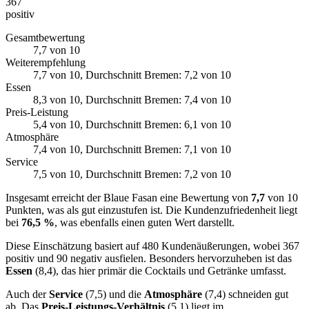
367
positiv
Gesamtbewertung
7,7
von 10
Weiterempfehlung
7,7
von 10
, Durchschnitt Bremen: 7,2 von 10
Essen
8,3
von 10
, Durchschnitt Bremen: 7,4 von 10
Preis-Leistung
5,4
von 10
, Durchschnitt Bremen: 6,1 von 10
Atmosphäre
7,4
von 10
, Durchschnitt Bremen: 7,1 von 10
Service
7,5
von 10
, Durchschnitt Bremen: 7,2 von 10
Insgesamt erreicht der Blaue Fasan eine Bewertung von
7,7
von 10
Punkten, was als gut einzustufen ist. Die Kundenzufriedenheit liegt
bei
76,5 %
, was ebenfalls einen guten Wert darstellt.
Diese Einschätzung basiert auf 480 Kundenäußerungen, wobei 367
positiv und 90 negativ ausfielen. Besonders hervorzuheben ist das
Essen
(8,4), das hier primär die Cocktails und Getränke umfasst.
Auch der
Service
(7,5) und die
Atmosphäre
(7,4) schneiden gut
ab. Das
Preis-Leistungs-Verhältnis
(5,1) liegt im