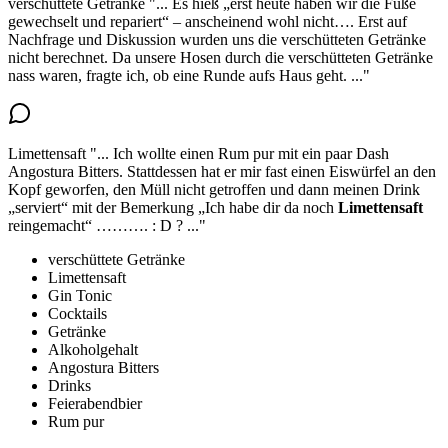
verschüttete Getränke
"...
Es hieß „erst heute haben wir die Füße
gewechselt und repariert“ – anscheinend wohl nicht…. Erst auf
Nachfrage und Diskussion wurden uns
die verschütteten Getränke
nicht berechnet
. Da unsere Hosen durch die verschütteten Getränke
nass waren, fragte ich, ob eine Runde aufs Haus geht.
..."
Limettensaft
"...
Ich wollte einen Rum pur mit ein paar Dash
Angostura Bitters. Stattdessen hat er mir fast einen Eiswürfel an den
Kopf geworfen, den Müll nicht getroffen und dann meinen Drink
„serviert“ mit der Bemerkung „Ich habe dir da noch
Limettensaft
reingemacht
“ ………. : D ?
..."
verschüttete Getränke
Limettensaft
Gin Tonic
Cocktails
Getränke
Alkoholgehalt
Angostura Bitters
Drinks
Feierabendbier
Rum pur