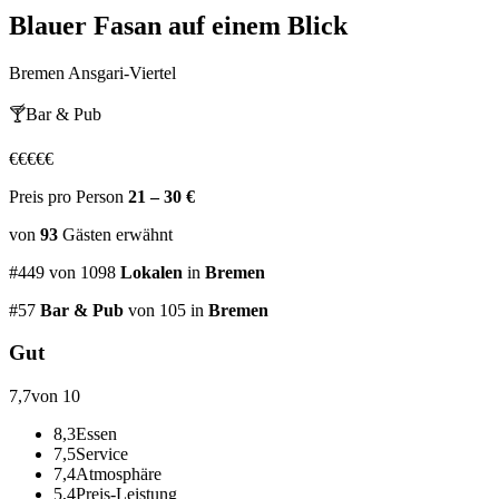
Blauer Fasan
auf einem Blick
Bremen Ansgari-Viertel
🍸
Bar & Pub
€
€
€
€
€
Preis pro Person
21 – 30 €
von
93
Gästen
erwähnt
#
449
von
1098
Lokalen
in
Bremen
#
57
Bar & Pub
von 105
in
Bremen
Gut
7,7
von 10
8,3
Essen
7,5
Service
7,4
Atmosphäre
5,4
Preis-Leistung