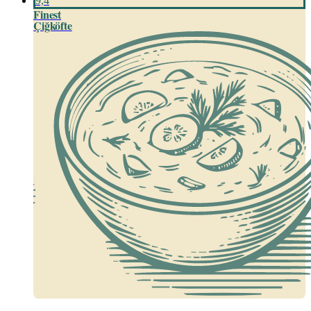
9,4
Finest
Çiğköfte