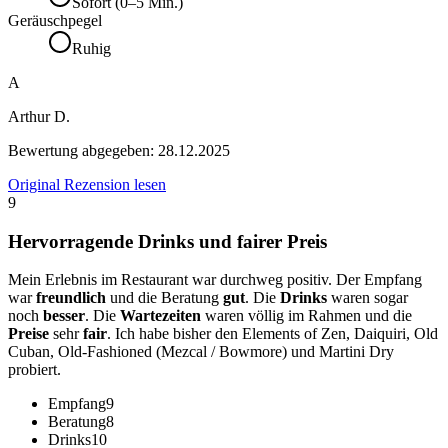
Sofort (0–5 Min.)
Geräuschpegel
Ruhig
A
Arthur D.
Bewertung abgegeben:
28.12.2025
Original Rezension lesen
9
Hervorragende Drinks und fairer Preis
Mein Erlebnis im Restaurant war durchweg positiv. Der Empfang
war
freundlich
und die Beratung
gut
. Die
Drinks
waren sogar
noch
besser
. Die
Wartezeiten
waren völlig im Rahmen und die
Preise
sehr
fair
. Ich habe bisher den Elements of Zen, Daiquiri, Old
Cuban, Old-Fashioned (Mezcal / Bowmore) und Martini Dry
probiert.
Empfang
9
Beratung
8
Drinks
10