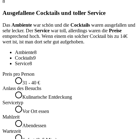
8
Ausgefallene Cocktails und toller Service
Das
Ambiente
war schön und die
Cocktails
waren ausgefallen und
sehr lecker. Der
Service
war toll, allerdings waren die
Preise
entsprechend hoch. Wenn einem ein solcher Cocktail bis zu 14€
wert ist, ist man dort sehr gut aufgehoben.
Ambiente
8
Cocktails
9
Service
8
Preis pro Person
31 - 40 €
Anlass des Besuchs
Kulinarische Entdeckung
Servicetyp
Vor Ort essen
Mahlzeit
Abendessen
Wartezeit