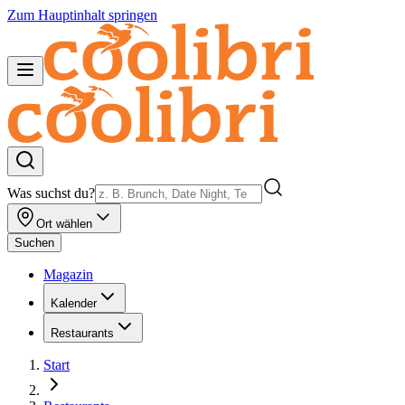
Zum Hauptinhalt springen
Was suchst du?
Ort wählen
Suchen
Magazin
Kalender
Restaurants
Start