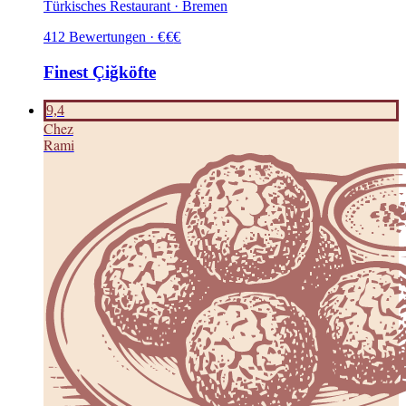
Türkisches Restaurant · Bremen
412
Bewertungen
·
€
€
€
Finest Çiğköfte
9,4
C
hez
Rami