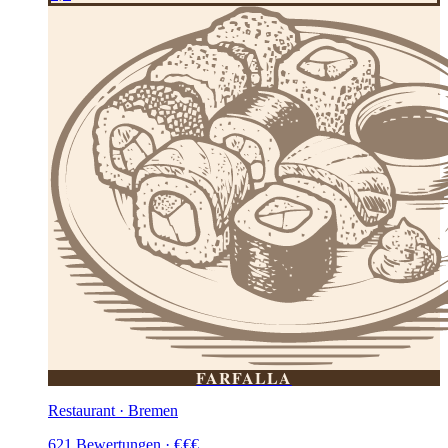
FARFALLA
Restaurant · Bremen
621
Bewertungen
·
€
€
€