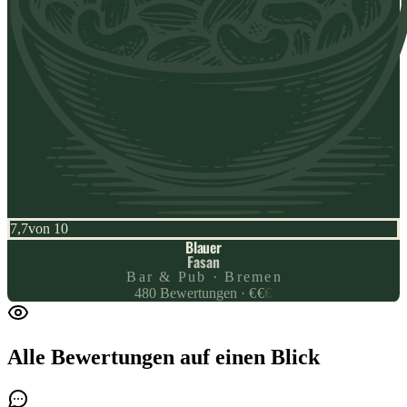
7,7
von 10
Blauer
Fasan
Bar & Pub · Bremen
480
Bewertungen
·
€
€
€
Alle Bewertungen
auf einen Blick