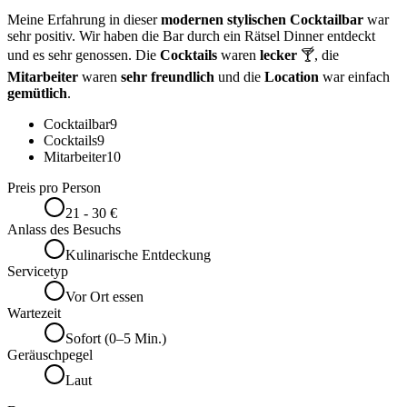
Meine Erfahrung in dieser
modernen stylischen Cocktailbar
war
sehr positiv. Wir haben die Bar durch ein Rätsel Dinner entdeckt
und es sehr genossen. Die
Cocktails
waren
lecker
🍸, die
Mitarbeiter
waren
sehr freundlich
und die
Location
war einfach
gemütlich
.
Cocktailbar
9
Cocktails
9
Mitarbeiter
10
Preis pro Person
21 - 30 €
Anlass des Besuchs
Kulinarische Entdeckung
Servicetyp
Vor Ort essen
Wartezeit
Sofort (0–5 Min.)
Geräuschpegel
Laut