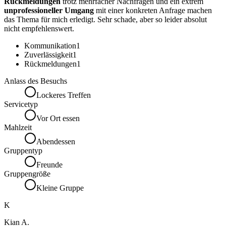
Rückmeldungen
trotz mehrfacher Nachfragen und ein extrem
unprofessioneller Umgang
mit einer konkreten Anfrage machen
das Thema für mich erledigt. Sehr schade, aber so leider absolut
nicht empfehlenswert.
Kommunikation
1
Zuverlässigkeit
1
Rückmeldungen
1
Anlass des Besuchs
Lockeres Treffen
Servicetyp
Vor Ort essen
Mahlzeit
Abendessen
Gruppentyp
Freunde
Gruppengröße
Kleine Gruppe
K
Kian A.