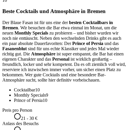
10
Beste Cocktails und Atmosphäre in Bremen
Der Blaue Fasan ist für uns eine der
besten Cocktailbars in
Bremen
. Wir besuchen die Bar etwa einmal im Monat, um die
neuen
Monthly Specials
zu probieren – und bisher wurden wir
noch nie enttäuscht. Neben den wechselnden Drinks gibt es auch
ein paar absolute Dauerfavoriten: Der
Prince of Persia
und das
Fasanenblut
sind für uns echte Klassiker und jedes Mal wieder
richtig gut. Die
Atmosphäre
ist super entspannt, die Bar hat einen
eigenen Charakter und das
Personal
ist wirklich großartig –
freundlich, locker und sehr kompetent. Da es oft ziemlich voll wird,
reserviere ich inzwischen immer vorher, um sicher einen Platz zu
bekommen. Wer gute Cocktails und eine besondere Bar-
Atmosphäre sucht, sollte hier definitiv vorbeischauen.
Cocktailbar
10
Monthly Specials
9
Prince of Persia
10
Preis pro Person
21 - 30 €
Anlass des Besuchs