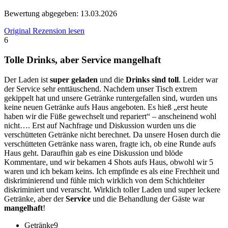
Bewertung abgegeben:
13.03.2026
Original Rezension lesen
6
Tolle Drinks, aber Service mangelhaft
Der Laden ist
super geladen
und die
Drinks sind toll
. Leider war
der Service sehr enttäuschend. Nachdem unser Tisch extrem
gekippelt hat und unsere Getränke runtergefallen sind, wurden uns
keine neuen Getränke aufs Haus angeboten. Es hieß „erst heute
haben wir die Füße gewechselt und repariert“ – anscheinend wohl
nicht…. Erst auf Nachfrage und Diskussion wurden uns die
verschütteten Getränke nicht berechnet. Da unsere Hosen durch die
verschütteten Getränke nass waren, fragte ich, ob eine Runde aufs
Haus geht. Daraufhin gab es eine Diskussion und blöde
Kommentare, und wir bekamen 4 Shots aufs Haus, obwohl wir 5
waren und ich bekam keins. Ich empfinde es als eine Frechheit und
diskriminierend und fühle mich wirklich von dem Schichtleiter
diskriminiert und verarscht. Wirklich toller Laden und super leckere
Getränke, aber der
Service
und die Behandlung der Gäste war
mangelhaft
!
Getränke
9