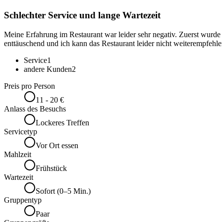
Schlechter Service und lange Wartezeit
Meine Erfahrung im Restaurant war leider sehr negativ. Zuerst wurde
enttäuschend und ich kann das Restaurant leider nicht weiterempfehle
Service
1
andere Kunden
2
Preis pro Person
11 - 20 €
Anlass des Besuchs
Lockeres Treffen
Servicetyp
Vor Ort essen
Mahlzeit
Frühstück
Wartezeit
Sofort (0–5 Min.)
Gruppentyp
Paar