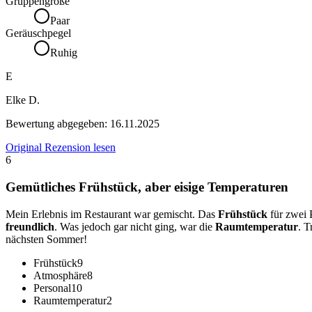
Gruppengröße
Paar
Geräuschpegel
Ruhig
E
Elke D.
Bewertung abgegeben:
16.11.2025
Original Rezension lesen
6
Gemütliches Frühstück, aber eisige Temperaturen
Mein Erlebnis im Restaurant war gemischt. Das
Frühstück
für zwei
freundlich
. Was jedoch gar nicht ging, war die
Raumtemperatur
. T
nächsten Sommer!
Frühstück
9
Atmosphäre
8
Personal
10
Raumtemperatur
2