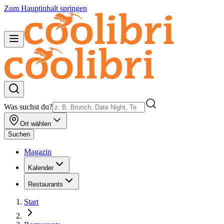
Zum Hauptinhalt springen
Was suchst du?
Ort wählen
Suchen
Magazin
Kalender
Restaurants
Start