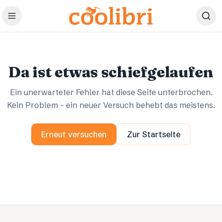
Zum Hauptinhalt springen
Ups.
Ups.
Da ist etwas schiefgelaufen
Ein unerwarteter Fehler hat diese Seite unterbrochen.
Kein Problem – ein neuer Versuch behebt das meistens.
Erneut versuchen
Zur Startseite