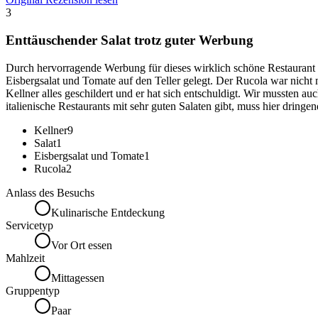
3
Enttäuschender Salat trotz guter Werbung
Durch hervorragende Werbung für dieses wirklich schöne Restaurant a
Eisbergsalat und Tomate auf den Teller gelegt. Der Rucola war nicht 
Kellner alles geschildert und er hat sich entschuldigt. Wir mussten au
italienische Restaurants mit sehr guten Salaten gibt, muss hier dring
Kellner
9
Salat
1
Eisbergsalat und Tomate
1
Rucola
2
Anlass des Besuchs
Kulinarische Entdeckung
Servicetyp
Vor Ort essen
Mahlzeit
Mittagessen
Gruppentyp
Paar