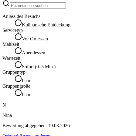
Anlass des Besuchs
Kulinarische Entdeckung
Servicetyp
Vor Ort essen
Mahlzeit
Abendessen
Wartezeit
Sofort (0–5 Min.)
Gruppentyp
Paar
Gruppengröße
Paar
N
Nina
Bewertung abgegeben:
19.03.2026
Original Rezension lesen