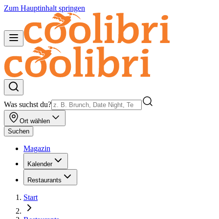
Zum Hauptinhalt springen
Was suchst du?
Ort wählen
Suchen
Magazin
Kalender
Restaurants
Start