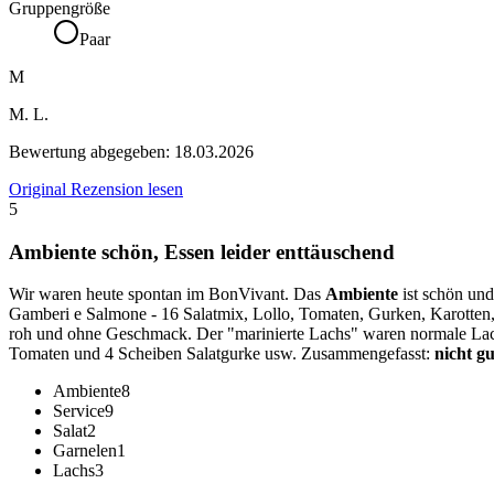
Gruppengröße
Paar
M
M. L.
Bewertung abgegeben:
18.03.2026
Original Rezension lesen
5
Ambiente schön, Essen leider enttäuschend
Wir waren heute spontan im BonVivant. Das
Ambiente
ist schön un
Gamberi e Salmone - 16 Salatmix, Lollo, Tomaten, Gurken, Karotten,
roh und ohne Geschmack. Der "marinierte Lachs" waren normale Lachs
Tomaten und 4 Scheiben Salatgurke usw. Zusammengefasst:
nicht gu
Ambiente
8
Service
9
Salat
2
Garnelen
1
Lachs
3