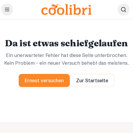
Zum Hauptinhalt springen
Ups.
Ups.
Da ist etwas schiefgelaufen
Ein unerwarteter Fehler hat diese Seite unterbrochen.
Kein Problem – ein neuer Versuch behebt das meistens.
Erneut versuchen
Zur Startseite