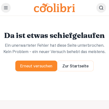
Zum Hauptinhalt springen
Ups.
Ups.
Da ist etwas schiefgelaufen
Ein unerwarteter Fehler hat diese Seite unterbrochen.
Kein Problem – ein neuer Versuch behebt das meistens.
Erneut versuchen
Zur Startseite