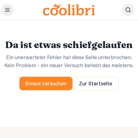
Zum Hauptinhalt springen
Ups.
Ups.
Da ist etwas schiefgelaufen
Ein unerwarteter Fehler hat diese Seite unterbrochen.
Kein Problem – ein neuer Versuch behebt das meistens.
Erneut versuchen
Zur Startseite