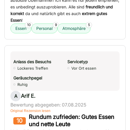
absolute Oberhammer! Ich kann es nur jedem empfehlen,
es unbedingt auszuprobieren. Alle sind
freundlich und
korrekt
da und natürlich gibt es auch
extrem gutes
Essen
!
10
9
5
Essen
Personal
Atmosphäre
Anlass des Besuchs
Servicetyp
Lockeres Treffen
Vor Ort essen
Geräuschpegel
Ruhig
Arif E.
A
Bewertung abgegeben: 07.08.2025
Original Rezension lesen
Rundum zufrieden: Gutes Essen
10
und nette Leute