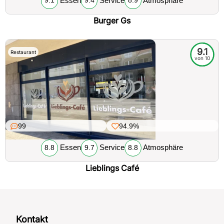
9.1
9.4
8.9
Burger Gs
9.1
Restaurant
von 10
99
94.9%
Essen
Service
Atmosphäre
8.8
9.7
8.8
Lieblings Café
Kontakt