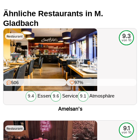
Ähnliche Restaurants in M.
Gladbach
9.3
Restaurant
von 10
506
97%
Essen
Service
Atmosphäre
9.4
9.6
9.1
Amelsan's
9.1
Restaurant
von 10