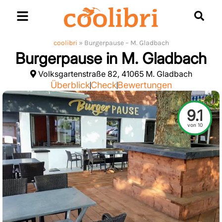
Skip
to
content
coolibri
»
Burgerpause – M. Gladbach
Burgerpause in M. Gladbach
Volksgartenstraße 82, 41065 M. Gladbach
Überblick
Check
Bewertungen
9.1
von 10