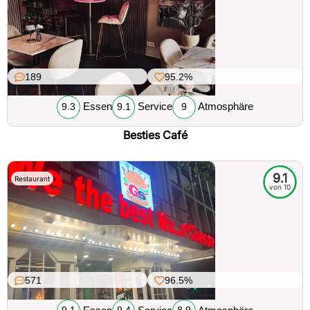
189
95.2%
Essen
Service
Atmosphäre
9.3
9.1
9
Besties Café
9.1
Restaurant
von 10
571
96.5%
Essen
Service
Atmosphäre