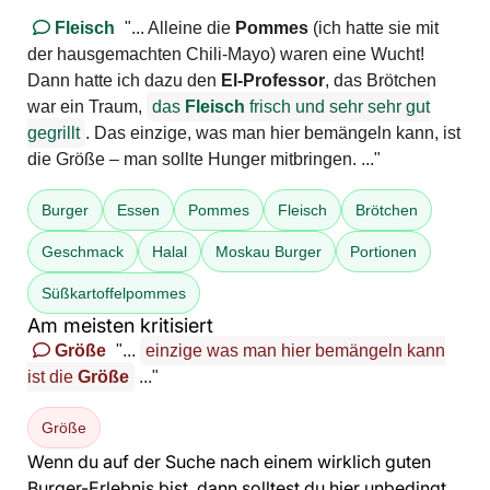
Fleisch
"... Alleine die
Pommes
(ich hatte sie mit
der hausgemachten Chili-Mayo) waren eine Wucht!
Dann hatte ich dazu den
El-Professor
, das Brötchen
war ein Traum,
das
Fleisch
frisch und sehr sehr gut
gegrillt
. Das einzige, was man hier bemängeln kann, ist
die Größe – man sollte Hunger mitbringen. ..."
Burger
Essen
Pommes
Fleisch
Brötchen
Geschmack
Halal
Moskau Burger
Portionen
Süßkartoffelpommes
Am meisten kritisiert
Größe
"...
einzige was man hier bemängeln kann
ist die
Größe
..."
Größe
Wenn du auf der Suche nach einem wirklich guten
Burger-Erlebnis bist, dann solltest du hier unbedingt