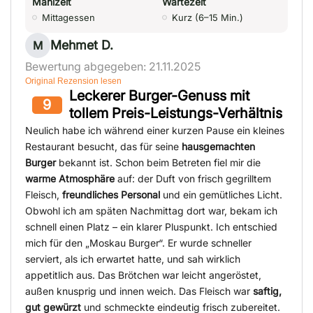
Mahlzeit
Wartezeit
Mittagessen
Kurz (6–15 Min.)
Mehmet D.
M
Bewertung abgegeben: 21.11.2025
Original Rezension lesen
Leckerer Burger-Genuss mit
9
tollem Preis-Leistungs-Verhältnis
Neulich habe ich während einer kurzen Pause ein kleines
Restaurant besucht, das für seine
hausgemachten
Burger
bekannt ist. Schon beim Betreten fiel mir die
warme Atmosphäre
auf: der Duft von frisch gegrilltem
Fleisch,
freundliches Personal
und ein gemütliches Licht.
Obwohl ich am späten Nachmittag dort war, bekam ich
schnell einen Platz – ein klarer Pluspunkt. Ich entschied
mich für den „Moskau Burger“. Er wurde schneller
serviert, als ich erwartet hatte, und sah wirklich
appetitlich aus. Das Brötchen war leicht angeröstet,
außen knusprig und innen weich. Das Fleisch war
saftig,
gut gewürzt
und schmeckte eindeutig frisch zubereitet.