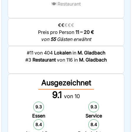
🍽️
Restaurant
€€
€€€
Preis pro Person
11 – 20 €
von
55
Gästen erwähnt
#11 von 404
Lokalen
in
M. Gladbach
#3
Restaurant
von 116 in
M. Gladbach
Ausgezeichnet
9.1
von 10
9.3
9.3
Essen
Service
8.4
8.4