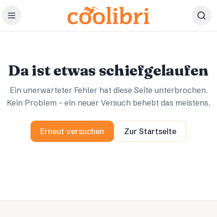
Zum Hauptinhalt springen
Ups.
Ups.
Da ist etwas schiefgelaufen
Ein unerwarteter Fehler hat diese Seite unterbrochen.
Kein Problem – ein neuer Versuch behebt das meistens.
Erneut versuchen
Zur Startseite