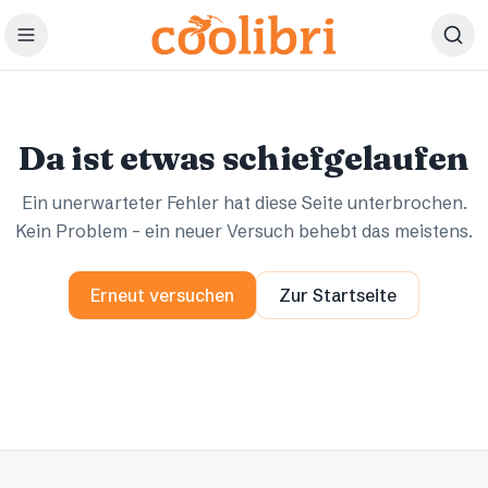
Zum Hauptinhalt springen
Ups.
Ups.
Da ist etwas schiefgelaufen
Ein unerwarteter Fehler hat diese Seite unterbrochen.
Kein Problem – ein neuer Versuch behebt das meistens.
Erneut versuchen
Zur Startseite