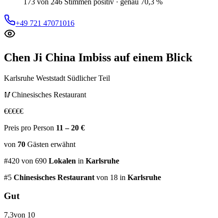
173 von 246 Stimmen positiv · genau 70,3 %
+49 721 47071016
Chen Ji China Imbiss
auf einem Blick
Karlsruhe Weststadt Südlicher Teil
🥢
Chinesisches Restaurant
€
€
€
€
€
Preis pro Person
11 – 20 €
von
70
Gästen
erwähnt
#
420
von
690
Lokalen
in
Karlsruhe
#
5
Chinesisches Restaurant
von 18
in
Karlsruhe
Gut
7,3
von 10