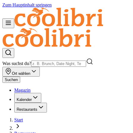
Zum Hauptinhalt springen
Was suchst du?
Ort wählen
Suchen
Magazin
Kalender
Restaurants
Start