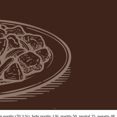
sitiv (70,3 %). Sehr positiv 126, positiv 50, neutral 25, negativ 48.