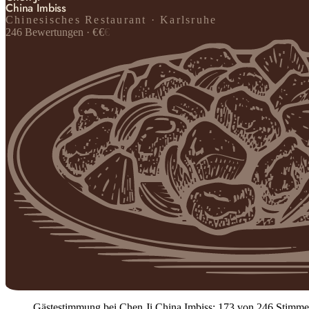
China Imbiss
Chinesisches Restaurant · Karlsruhe
246
Bewertungen
·
€
€
€
Gästestimmung bei Chen Ji China Imbiss: 173 von 246 Stimmen po