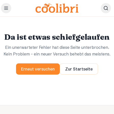
Zum Hauptinhalt springen
Ups.
Ups.
Da ist etwas schiefgelaufen
Ein unerwarteter Fehler hat diese Seite unterbrochen.
Kein Problem – ein neuer Versuch behebt das meistens.
Erneut versuchen
Zur Startseite