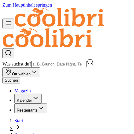
Zum Hauptinhalt springen
Was suchst du?
Ort wählen
Suchen
Magazin
Kalender
Restaurants
Start