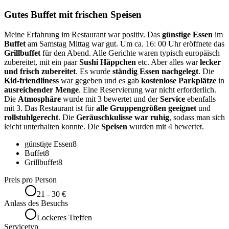
Gutes Buffet mit frischen Speisen
Meine Erfahrung im Restaurant war positiv. Das
günstige Essen
im
Buffet
am Samstag Mittag war gut. Um ca. 16: 00 Uhr eröffnete das
Grillbuffet
für den Abend. Alle Gerichte waren typisch europäisch
zubereitet, mit ein paar
Sushi Häppchen
etc. Aber alles war
lecker
und frisch zubereitet
. Es wurde
ständig Essen nachgelegt
. Die
Kid-friendliness
war gegeben und es gab
kostenlose Parkplätze
in
ausreichender Menge
. Eine Reservierung war nicht erforderlich.
Die
Atmosphäre
wurde mit 3 bewertet und der
Service
ebenfalls
mit 3. Das Restaurant ist für
alle Gruppengrößen geeignet
und
rollstuhlgerecht
. Die
Geräuschkulisse war ruhig
, sodass man sich
leicht unterhalten konnte. Die
Speisen
wurden mit 4 bewertet.
günstige Essen
8
Buffet
8
Grillbuffet
8
Preis pro Person
21 - 30 €
Anlass des Besuchs
Lockeres Treffen
Servicetyp