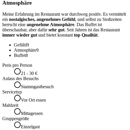
Atmosphäre
Meine Erfahrung im Restaurant war durchweg positiv. Es vermittelt
ein
nostalgisches, angenehmes Gefühl
, und selbst zu Stoßzeiten
herrscht eine
angenehme Atmosphäre
. Das Buffet ist
überschaubar, aber dafür
sehr gut
. Seit Jahren ist das Restaurant
immer wieder gut
und bietet konstant
top Qualität
.
Gefühl
9
Atmosphäre
9
Buffet
8
Preis pro Person
21 - 30 €
Anlass des Besuchs
Stammgastbesuch
Servicetyp
Vor Ort essen
Mahlzeit
Mittagessen
Gruppengröße
Einzelgast