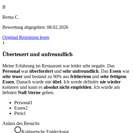
B
Berna C.
Bewertung abgegeben:
08.02.2026
Original Rezension lesen
1
Überteuert und unfreundlich
Meine Erfahrung im Restaurant war leider sehr negativ. Das
Personal
war
überfordert
und
sehr unfreundlich
. Das
Essen
war
sehr teuer
und bestand zu 90% aus
frittiertem
und
sehr fettigem
Essen
. Danach wurde mir
übel
. Ich werde definitiv
nie wieder
kommen und kann es
absolut nicht empfehlen
. Ich würde am
liebsten
Null Sterne
geben.
Personal
1
Essen
2
Preis
1
Anlass des Besuchs
Kulinarische Entdeckung