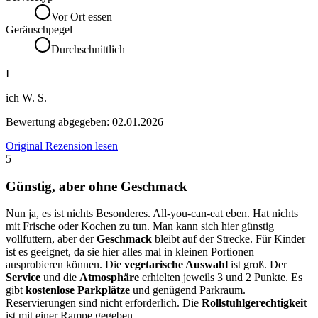
Vor Ort essen
Geräuschpegel
Durchschnittlich
I
ich W. S.
Bewertung abgegeben:
02.01.2026
Original Rezension lesen
5
Günstig, aber ohne Geschmack
Nun ja, es ist nichts Besonderes. All-you-can-eat eben. Hat nichts
mit Frische oder Kochen zu tun. Man kann sich hier günstig
vollfuttern, aber der
Geschmack
bleibt auf der Strecke. Für Kinder
ist es geeignet, da sie hier alles mal in kleinen Portionen
ausprobieren können. Die
vegetarische Auswahl
ist groß. Der
Service
und die
Atmosphäre
erhielten jeweils 3 und 2 Punkte. Es
gibt
kostenlose Parkplätze
und genügend Parkraum.
Reservierungen sind nicht erforderlich. Die
Rollstuhlgerechtigkeit
ist mit einer Rampe gegeben.