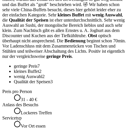
und das Buffet als "groß" beschrieben wird. 🤣 Wir haben schon
sehr viele China-Buffets besucht, dieses hier gehört leider eher zu
der einfachen Kategorie. Sehr
kleines Buffet
mit
wenig Auswahl
,
die
Qualität der Speisen
ist eher unterdurchschnittlich. Sehr wenig
Auswahl an Sushi, der mongolische Bereich lieblos und auch sehr
klein. Zum Nachtisch gibt es allen Ernstes u. A. Joghurt aus dem
Discounter und Kuchen aus der Tiefkühltruhe.
Obst
optisch
überhaupt nicht ansprechend. Die
Bedienung
beginnt schon 70min.
Vor Ladenschluss mit dem Zusammenrücken von Tischen und
Stühlen und teilweiser Abschaltung des Lichts. Positiv ist eigentlich
nur der vergleichsweise
geringe Preis
.
geringe Preis
7
kleines Buffet
2
wenig Auswahl
2
Qualität der Speisen
3
Preis pro Person
31 - 40 €
Anlass des Besuchs
Lockeres Treffen
Servicetyp
Vor Ort essen