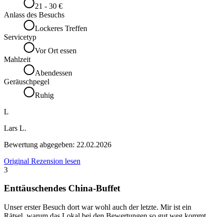
21 - 30 €
Anlass des Besuchs
Lockeres Treffen
Servicetyp
Vor Ort essen
Mahlzeit
Abendessen
Geräuschpegel
Ruhig
L
Lars L.
Bewertung abgegeben:
22.02.2026
Original Rezension lesen
3
Enttäuschendes China-Buffet
Unser erster Besuch dort war wohl auch der letzte. Mir ist ein
Rätsel, warum das Lokal bei den Bewertungen so gut weg kommt