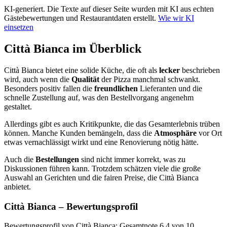
KI-generiert.
Die Texte auf dieser Seite wurden mit KI aus echten
Gästebewertungen und Restaurantdaten erstellt.
Wie wir KI
einsetzen
Città Bianca
im Überblick
Città Bianca bietet eine solide Küche, die oft als
lecker
beschrieben
wird, auch wenn die
Qualität
der Pizza manchmal schwankt.
Besonders positiv fallen die
freundlichen
Lieferanten und die
schnelle Zustellung auf, was den Bestellvorgang angenehm
gestaltet.
Allerdings gibt es auch Kritikpunkte, die das Gesamterlebnis trüben
können. Manche Kunden bemängeln, dass die
Atmosphäre
vor Ort
etwas vernachlässigt wirkt und eine Renovierung nötig hätte.
Auch die
Bestellungen
sind nicht immer korrekt, was zu
Diskussionen führen kann. Trotzdem schätzen viele die große
Auswahl an Gerichten und die fairen Preise, die Città Bianca
anbietet.
Città Bianca
– Bewertungsprofil
Bewertungsprofil von Città Bianca: Gesamtnote 6,4 von 10