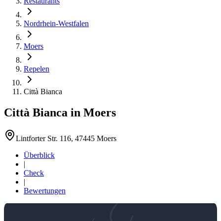
Restaurants
Nordrhein-Westfalen
Moers
Repelen
Città Bianca
Città Bianca
in
Moers
Lintforter Str. 116, 47445 Moers
Überblick
|
Check
|
Bewertungen