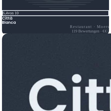
6,4
von 10
Città
Bianca
Restaurant · Moers
119
Bewertungen
·
€
€
€