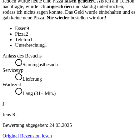
Jedoch wurde heute eine Pizza
falsch geliefert
. Als ich am Telefon
nachfragte, wurde ich
angeschrien
und ständig unterbrochen,
sodass ich nichts sagen konnte. Das Geld wurde einbehalten und es
gab keine neue Pizza.
Nie wieder
bestellen wir dort!
Essen
9
Pizza
2
Telefon
1
Unterbrechung
1
Anlass des Besuchs
Stammgastbesuch
Servicetyp
Lieferung
Wartezeit
Lang (31+ Min.)
J
Jens R.
Bewertung abgegeben:
24.03.2025
Original Rezension lesen