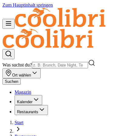
Zum Hauptinhalt springen
Was suchst du?
Ort wählen
Suchen
Magazin
Kalender
Restaurants
Start