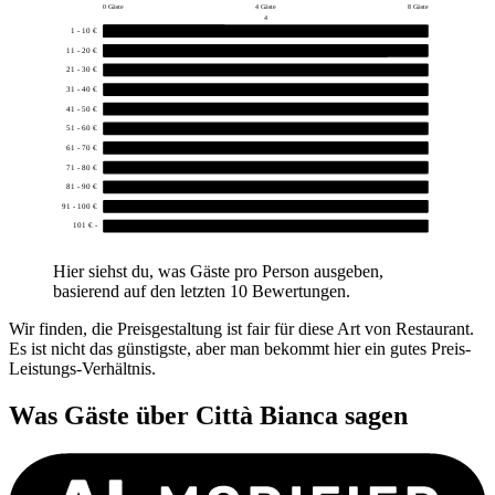
0 Gäste
4 Gäste
8 Gäste
4
1 - 10 €
3
11 - 20 €
7
21 - 30 €
0
31 - 40 €
0
41 - 50 €
0
51 - 60 €
0
61 - 70 €
0
71 - 80 €
0
81 - 90 €
0
91 - 100 €
0
101 € -
0
Hier siehst du, was Gäste pro Person ausgeben,
basierend auf den letzten 10 Bewertungen.
Wir finden, die Preisgestaltung ist fair für diese Art von Restaurant.
Es ist nicht das günstigste, aber man bekommt hier ein gutes Preis-
Leistungs-Verhältnis.
Was Gäste über
Città Bianca
sagen