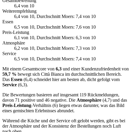
Gesamtbewertung
6,4
von 10
Weiterempfehlung
6,4
von 10
, Durchschnitt Moers: 7,4 von 10
Essen
6,5
von 10
, Durchschnitt Moers: 7,6 von 10
Preis-Leistung
6,1
von 10
, Durchschnitt Moers: 6,3 von 10
Atmosphäre
6,2
von 10
, Durchschnitt Moers: 7,3 von 10
Service
6,5
von 10
, Durchschnitt Moers: 7,4 von 10
Mit einem Gesamtscore von
6,3
und einer Kundenzufriedenheit von
59,7 %
bewegt sich Città Bianca im durchschnittlichen Bereich.
Das
Essen
(6,4) schneidet hier am besten ab, dicht gefolgt vom
Service
(6,3).
Die Bewertungen basieren auf insgesamt 119 Rückmeldungen,
davon 71 positive und 46 negative. Die
Atmosphäre
(4,7) und das
Preis-Leistung
-Verhältnis (6) liegen etwas darunter, was das Bild
eines gemischten Erlebnisses abrundet.
Während die Küche und der Service oft gelobt werden, gibt es bei
der Atmosphäre und der Konsistenz der Bestellungen noch Luft
nach oben.