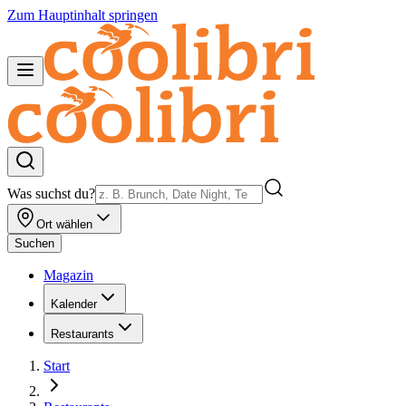
Zum Hauptinhalt springen
Was suchst du?
Ort wählen
Suchen
Magazin
Kalender
Restaurants
Start