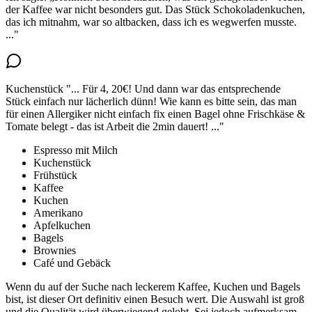
der Kaffee war nicht besonders gut.
Das Stück Schokoladenkuchen,
das ich mitnahm, war so altbacken, dass ich es wegwerfen musste.
..."
Kuchenstück
"...
Für 4, 20€! Und dann war
das entsprechende
Stück einfach nur lächerlich dünn!
Wie kann es bitte sein, das man
für einen Allergiker nicht einfach fix einen Bagel ohne Frischkäse &
Tomate belegt - das ist Arbeit die 2min dauert!
..."
Espresso mit Milch
Kuchenstück
Frühstück
Kaffee
Kuchen
Amerikano
Apfelkuchen
Bagels
Brownies
Café und Gebäck
Wenn du auf der Suche nach leckerem Kaffee, Kuchen und Bagels
bist, ist dieser Ort definitiv einen Besuch wert. Die Auswahl ist groß
und die Qualität wird überwiegend gelobt. Sei jedoch aufmerksam