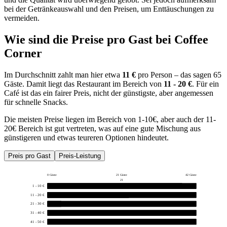
bei der Getränkeauswahl und den Preisen, um Enttäuschungen zu
vermeiden.
Wie sind die Preise pro Gast bei
Coffee
Corner
Im Durchschnitt zahlt man hier etwa
11 €
pro Person – das sagen 65
Gäste. Damit liegt das Restaurant im Bereich von
11 - 20 €
. Für ein
Café ist das ein fairer Preis, nicht der günstigste, aber angemessen
für schnelle Snacks.
Die meisten Preise liegen im Bereich von 1-10€, aber auch der 11-
20€ Bereich ist gut vertreten, was auf eine gute Mischung aus
günstigeren und etwas teureren Optionen hindeutet.
Preis pro Gast
Preis-Leistung
0 Gäste
21 Gäste
42 Gäste
21
1 - 10 €
38
11 - 20 €
23
21 - 30 €
4
31 - 40 €
0
41 - 50 €
0