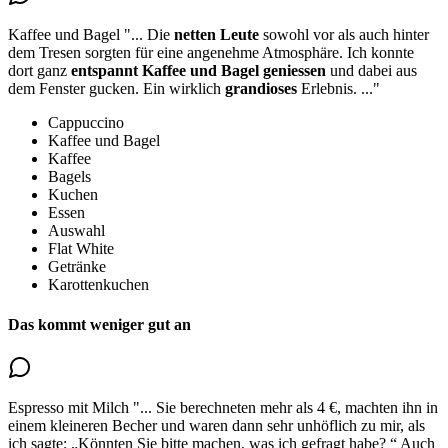
Kaffee und Bagel
"...
Die
netten Leute
sowohl vor als auch hinter
dem Tresen sorgten für eine angenehme Atmosphäre. Ich konnte
dort ganz
entspannt
Kaffee und Bagel
geniessen
und dabei aus
dem Fenster gucken. Ein wirklich
grandioses
Erlebnis.
..."
Cappuccino
Kaffee und Bagel
Kaffee
Bagels
Kuchen
Essen
Auswahl
Flat White
Getränke
Karottenkuchen
Das kommt weniger gut an
Espresso mit Milch
"...
Sie berechneten mehr als 4 €, machten ihn in
einem kleineren Becher und waren dann sehr unhöflich zu mir, als
ich sagte: „Könnten Sie bitte machen, was ich gefragt habe? “
Auch