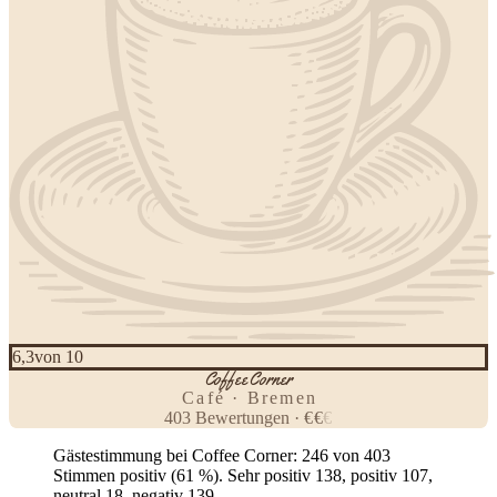
6,3
von 10
Coffee Corner
Café · Bremen
403
Bewertungen
·
€
€
€
Gästestimmung bei Coffee Corner: 246 von 403
Stimmen positiv (61 %). Sehr positiv 138, positiv 107,
neutral 18, negativ 139.