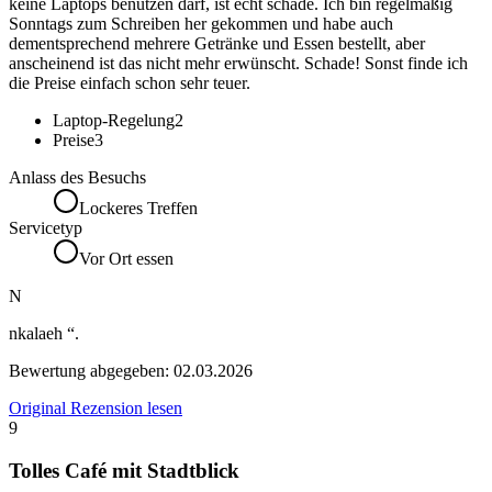
keine Laptops benutzen darf, ist echt schade. Ich bin regelmäßig
Sonntags zum Schreiben her gekommen und habe auch
dementsprechend mehrere Getränke und Essen bestellt, aber
anscheinend ist das nicht mehr erwünscht. Schade! Sonst finde ich
die Preise einfach schon sehr teuer.
Laptop-Regelung
2
Preise
3
Anlass des Besuchs
Lockeres Treffen
Servicetyp
Vor Ort essen
N
nkalaeh “.
Bewertung abgegeben:
02.03.2026
Original Rezension lesen
9
Tolles Café mit Stadtblick