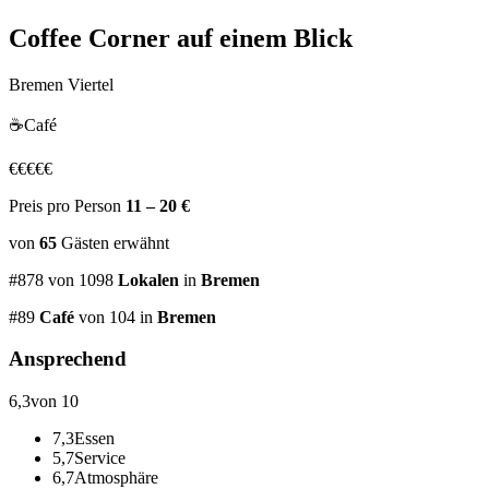
Coffee Corner
auf einem Blick
Bremen Viertel
☕
Café
€
€
€
€
€
Preis pro Person
11 – 20 €
von
65
Gästen
erwähnt
#
878
von
1098
Lokalen
in
Bremen
#
89
Café
von 104
in
Bremen
Ansprechend
6,3
von 10
7,3
Essen
5,7
Service
6,7
Atmosphäre