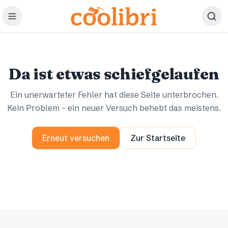
Zum Hauptinhalt springen
Ups.
Ups.
Da ist etwas schiefgelaufen
Ein unerwarteter Fehler hat diese Seite unterbrochen.
Kein Problem – ein neuer Versuch behebt das meistens.
Erneut versuchen
Zur Startseite