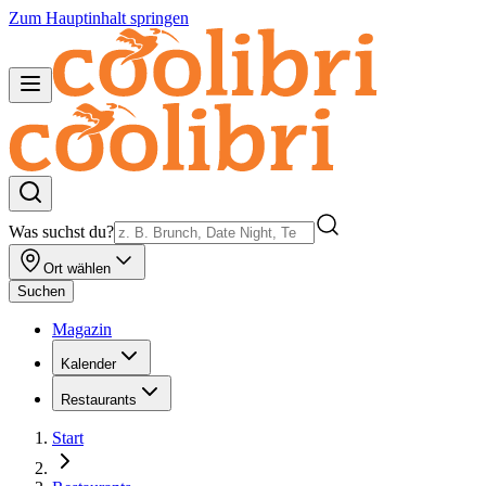
Zum Hauptinhalt springen
Was suchst du?
Ort wählen
Suchen
Magazin
Kalender
Restaurants
Start