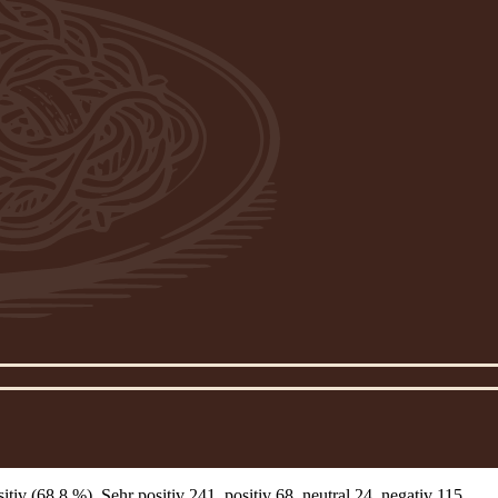
v (68,8 %). Sehr positiv 241, positiv 68, neutral 24, negativ 115.