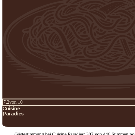
7,2
von 10
Cuisine
Paradies
Gästestimmung bei Cuisine Paradies: 307 von 446 Stimmen positi