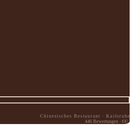
Chinesisches Restaurant · Karlsruhe
446
Bewertungen
·
€
€
€