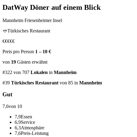
DatWay Döner
auf einem Blick
Mannheim Friesenheimer Insel
🥙
Türkisches Restaurant
€
€
€
€
€
Preis pro Person
1 – 10 €
von
19
Gästen
erwähnt
#
322
von
707
Lokalen
in
Mannheim
#
39
Türkisches Restaurant
von 85
in
Mannheim
Gut
7,6
von 10
7,9
Essen
6,9
Service
6,3
Atmosphäre
7,6
Preis-Leistung