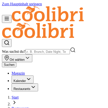
Zum Hauptinhalt springen
Was suchst du?
Ort wählen
Suchen
Magazin
Kalender
Restaurants
Start