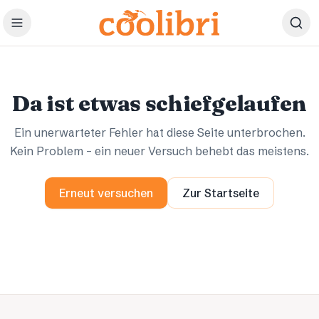
Zum Hauptinhalt springen
Ups.
Ups.
Da ist etwas schiefgelaufen
Ein unerwarteter Fehler hat diese Seite unterbrochen.
Kein Problem – ein neuer Versuch behebt das meistens.
Erneut versuchen
Zur Startseite