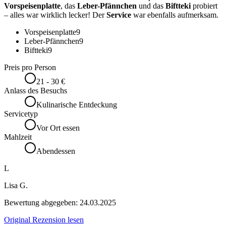
Vorspeisenplatte
, das
Leber-Pfännchen
und das
Biftteki
probiert
– alles war wirklich lecker! Der
Service
war ebenfalls aufmerksam.
Vorspeisenplatte
9
Leber-Pfännchen
9
Biftteki
9
Preis pro Person
21 - 30 €
Anlass des Besuchs
Kulinarische Entdeckung
Servicetyp
Vor Ort essen
Mahlzeit
Abendessen
L
Lisa G.
Bewertung abgegeben:
24.03.2025
Original Rezension lesen