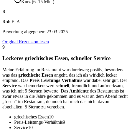
Kurz (6–15 Min.)
R
Rob E. A.
Bewertung abgegeben:
23.03.2025
Original Rezension lesen
9
Leckeres griechisches Essen, schneller Service
Meine Erfahrung im Restaurant war durchweg positiv, besonders
was das
griechische Essen
angeht, das ich als wirklich lecker
empfand. Das
Preis-Leistungs-Verhältnis
war dabei sehr gut. Der
Service
war bemerkenswert
schnell
, freundlich und aufmerksam,
was ich mit 5 Sternen bewerte. Das
Ambiente
des Restaurants ist
zwar etwas in die Jahre gekommen und es war an dem Abend recht
„frisch“ im Restaurant, dennoch hat mich das nicht davon
abgehalten, 5 Sterne zu vergeben.
griechisches Essen
10
Preis-Leistungs-Verhältnis
9
Service
10