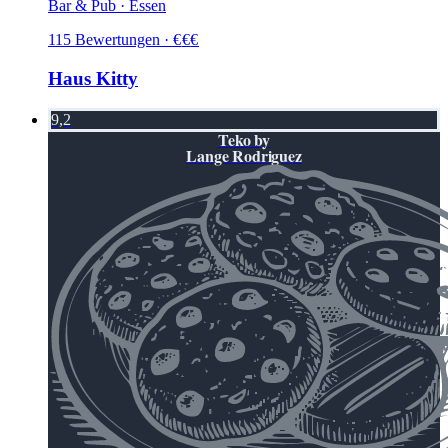
Bar & Pub · Essen
115
Bewertungen
·
€
€
€
Haus Kitty
9,2
Teko by
Lange Rodriguez