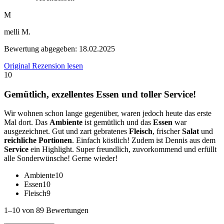
M
melli M.
Bewertung abgegeben:
18.02.2025
Original Rezension lesen
10
Gemütlich, exzellentes Essen und toller Service!
Wir wohnen schon lange gegenüber, waren jedoch heute das erste
Mal dort. Das
Ambiente
ist gemütlich und das
Essen
war
ausgezeichnet. Gut und zart gebratenes
Fleisch
, frischer
Salat
und
reichliche Portionen
. Einfach köstlich! Zudem ist Dennis aus dem
Service
ein Highlight. Super freundlich, zuvorkommend und erfüllt
alle Sonderwünsche! Gerne wieder!
Ambiente
10
Essen
10
Fleisch
9
1–10 von 89 Bewertungen