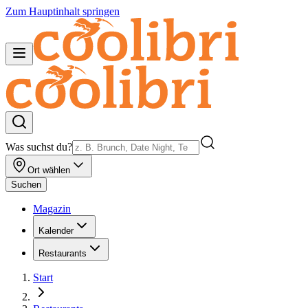
Zum Hauptinhalt springen
Was suchst du?
Ort wählen
Suchen
Magazin
Kalender
Restaurants
Start