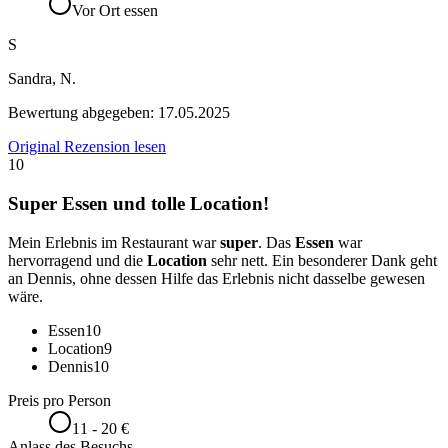
Vor Ort essen
S
Sandra, N.
Bewertung abgegeben:
17.05.2025
Original Rezension lesen
10
Super Essen und tolle Location!
Mein Erlebnis im Restaurant war
super
. Das
Essen
war
hervorragend und die
Location
sehr nett. Ein besonderer Dank geht
an Dennis, ohne dessen Hilfe das Erlebnis nicht dasselbe gewesen
wäre.
Essen
10
Location
9
Dennis
10
Preis pro Person
11 - 20 €
Anlass des Besuchs