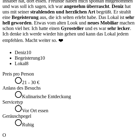
Inhaber hat, dort essen. Freunde haben mich spontan mitgenommen
und was soll ich sagen, ich war
angenehm überrascht
.
Deniz
hat
uns mit seiner
strahlenden und herzlichen Art
begrüßt. Er strahlt
eine
Begeisterung
aus, die ich selten erlebt habe. Das Lokal ist
sehr
hell geworden
. Etwas vom alten Look und
neues Mobiliar
machen
schon viel her. Ich hatte einen
Gyrosteller
und es war
sehr lecker
.
Ich denke ich werde wieder hin gehen und kann das Lokal jedem
empfehlen. Macht weiter so. ❤️
Deniz
10
Begeisterung
10
Lokal
8
Preis pro Person
21 - 30 €
Anlass des Besuchs
Kulinarische Entdeckung
Servicetyp
Vor Ort essen
Geräuschpegel
Ruhig
O