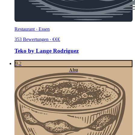
Restaurant · Essen
353
Bewertungen
·
€
€
€
Teko by Lange Rodriguez
9,2
Abu