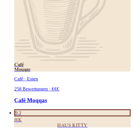
Café
Moqqas
Café · Essen
258
Bewertungen
·
€
€
€
Café Moqqas
9,3
HK
HAUS KITTY