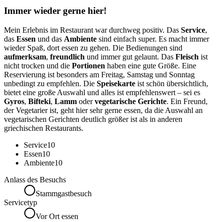
Immer wieder gerne hier!
Mein Erlebnis im Restaurant war durchweg positiv. Das
Service
,
das
Essen
und das
Ambiente
sind einfach super. Es macht immer
wieder Spaß, dort essen zu gehen. Die Bedienungen sind
aufmerksam
,
freundlich
und immer gut gelaunt. Das
Fleisch
ist
nicht trocken und die
Portionen
haben eine gute Größe. Eine
Reservierung ist besonders am Freitag, Samstag und Sonntag
unbedingt zu empfehlen. Die
Speisekarte
ist schön übersichtlich,
bietet eine große Auswahl und alles ist empfehlenswert – sei es
Gyros
,
Bifteki
,
Lamm
oder
vegetarische Gerichte
. Ein Freund,
der Vegetarier ist, geht hier sehr gerne essen, da die Auswahl an
vegetarischen Gerichten deutlich größer ist als in anderen
griechischen Restaurants.
Service
10
Essen
10
Ambiente
10
Anlass des Besuchs
Stammgastbesuch
Servicetyp
Vor Ort essen