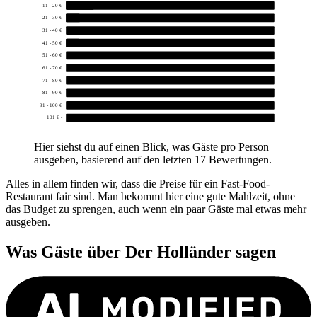
11 - 20 €
2
21 - 30 €
1
31 - 40 €
0
41 - 50 €
1
51 - 60 €
0
61 - 70 €
0
71 - 80 €
0
81 - 90 €
0
91 - 100 €
0
101 € -
0
Hier siehst du auf einen Blick, was Gäste pro Person
ausgeben, basierend auf den letzten 17 Bewertungen.
Alles in allem finden wir, dass die Preise für ein Fast-Food-
Restaurant fair sind. Man bekommt hier eine gute Mahlzeit, ohne
das Budget zu sprengen, auch wenn ein paar Gäste mal etwas mehr
ausgeben.
Was Gäste über
Der Holländer
sagen