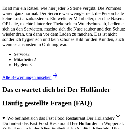
Es ist mir ein Rätsel, wie hier jeder 5 Sterne vergibt. Die Pommes
waren ganz normal. Der Service war weniger nett, die Person hatte
keine Lust abzukassieren. Ein weiterer Mitarbeiter, der eine Nasen-
OP hatte, machte hinter der Theke seinen Wundschutz ab, bediente
sich an den Servietten, machte sich die Nase sauber und den Schutz
wieder dran, um dann vor dem Laden zu rauchen. Das ist nicht
sonderlich hygienisch und kein schönes Bild für den Kunden, auch
wenn es ansonsten in Ordnung war.
Service
2
Mitarbeiter
2
Hygiene
3
Alle Bewertungen ansehen
Das erwartet dich bei
Der Holländer
Häufig gestellte Fragen (FAQ)
Wo befindet sich das Fast-Food-Restaurant Der Holländer?
Du findest das Fast-Food-Restaurant
Der Holländer
in Wuppertal.
Es liegt genau in der Alten Freiheit 4, im Stadtteil Elberfeld. Dies