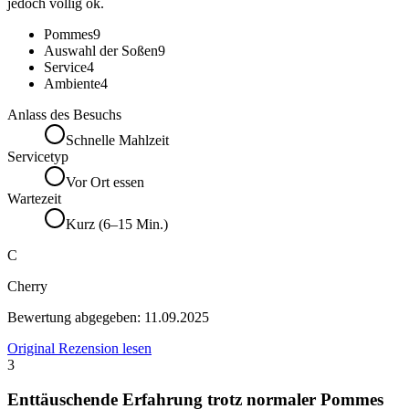
jedoch völlig ok.
Pommes
9
Auswahl der Soßen
9
Service
4
Ambiente
4
Anlass des Besuchs
Schnelle Mahlzeit
Servicetyp
Vor Ort essen
Wartezeit
Kurz (6–15 Min.)
C
Cherry
Bewertung abgegeben:
11.09.2025
Original Rezension lesen
3
Enttäuschende Erfahrung trotz normaler Pommes