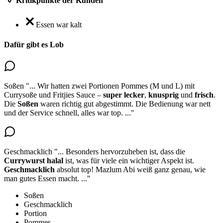
Kritikpunkte der Kunden
Essen war kalt
Dafür gibt es Lob
Soßen
"...
Wir hatten zwei Portionen Pommes (M und L) mit
Currysoße und Fritjies Sauce –
super lecker
,
knusprig
und
frisch
.
Die
Soßen
waren richtig gut abgestimmt
. Die Bedienung war nett
und der Service schnell, alles war top.
..."
Geschmacklich
"...
Besonders hervorzuheben ist, dass die
Currywurst
halal
ist, was für viele ein wichtiger Aspekt ist.
Geschmacklich
absolut top!
Mazlum Abi weiß ganz genau, wie
man gutes Essen macht.
..."
Soßen
Geschmacklich
Portion
Pommes