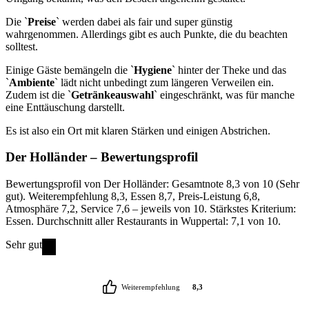
Die `
Preise
` werden dabei als fair und super günstig
wahrgenommen. Allerdings gibt es auch Punkte, die du beachten
solltest.
Einige Gäste bemängeln die `
Hygiene
` hinter der Theke und das
`
Ambiente
` lädt nicht unbedingt zum längeren Verweilen ein.
Zudem ist die `
Getränkeauswahl
` eingeschränkt, was für manche
eine Enttäuschung darstellt.
Es ist also ein Ort mit klaren Stärken und einigen Abstrichen.
Der Holländer
– Bewertungsprofil
Bewertungsprofil von Der Holländer: Gesamtnote 8,3 von 10 (Sehr
gut). Weiterempfehlung 8,3, Essen 8,7, Preis-Leistung 6,8,
Atmosphäre 7,2, Service 7,6 – jeweils von 10. Stärkstes Kriterium:
Essen. Durchschnitt aller Restaurants in Wuppertal: 7,1 von 10.
Sehr gut
Weiterempfehlung
8,3