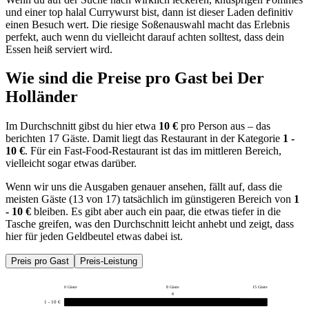
und einer top halal Currywurst bist, dann ist dieser Laden definitiv
einen Besuch wert. Die riesige Soßenauswahl macht das Erlebnis
perfekt, auch wenn du vielleicht darauf achten solltest, dass dein
Essen heiß serviert wird.
Wie sind die Preise pro Gast bei
Der
Holländer
Im Durchschnitt gibst du hier etwa
10 €
pro Person aus – das
berichten 17 Gäste. Damit liegt das Restaurant in der Kategorie
1 -
10 €
. Für ein Fast-Food-Restaurant ist das im mittleren Bereich,
vielleicht sogar etwas darüber.
Wenn wir uns die Ausgaben genauer ansehen, fällt auf, dass die
meisten Gäste (13 von 17) tatsächlich im günstigeren Bereich von
1
- 10 €
bleiben. Es gibt aber auch ein paar, die etwas tiefer in die
Tasche greifen, was den Durchschnitt leicht anhebt und zeigt, dass
hier für jeden Geldbeutel etwas dabei ist.
Preis pro Gast
Preis-Leistung
0 Gäste
8 Gäste
15 Gäste
8
1 - 10 €
13