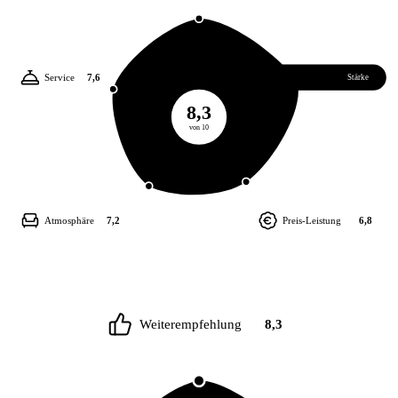
Service
7,6
Essen
8,7
Stärke
8,3
von 10
Atmosphäre
7,2
Preis-Leistung
6,8
Weiterempfehlung
8,3