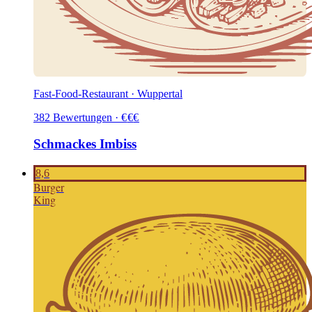
Fast-Food-Restaurant · Wuppertal
382
Bewertungen
·
€
€
€
Schmackes Imbiss
8,6
B
urger
King