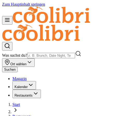
Zum Hauptinhalt springen
Was suchst du?
Ort wählen
Suchen
Magazin
Kalender
Restaurants
Start