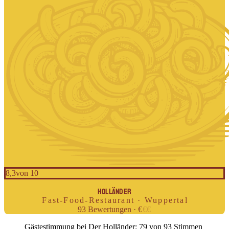
8,3
von 10
DER
HOLLÄNDER
Fast-Food-Restaurant · Wuppertal
93
Bewertungen
·
€
€
€
Gästestimmung bei Der Holländer: 79 von 93 Stimmen