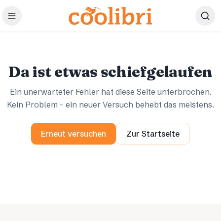
Zum Hauptinhalt springen
Ups.
Ups.
Da ist etwas schiefgelaufen
Ein unerwarteter Fehler hat diese Seite unterbrochen.
Kein Problem – ein neuer Versuch behebt das meistens.
Erneut versuchen
Zur Startseite