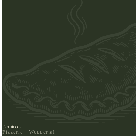
Domino's
Pizzeria · Wuppertal