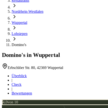
Restaurants
Nordrhein-Westfalen
Wuppertal
Lohsiepen
Domino's
Domino's
in
Wuppertal
Erbschlöer Str. 80, 42369 Wuppertal
Überblick
|
Check
|
Bewertungen
4,0
von 10