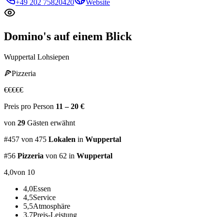
+49 202 75820420
Website
Domino's
auf einem Blick
Wuppertal Lohsiepen
🍕
Pizzeria
€
€
€
€
€
Preis pro Person
11 – 20 €
von
29
Gästen
erwähnt
#
457
von
475
Lokalen
in
Wuppertal
#
56
Pizzeria
von 62
in
Wuppertal
4,0
von 10
4,0
Essen
4,5
Service
5,5
Atmosphäre
3,7
Preis-Leistung