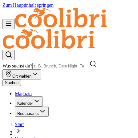
Zum Hauptinhalt springen
Was suchst du?
Ort wählen
Suchen
Magazin
Kalender
Restaurants
Start