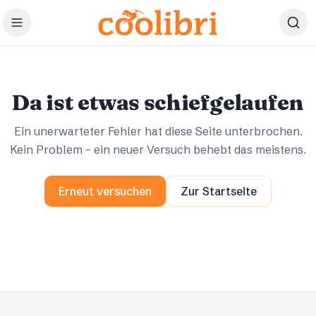
Zum Hauptinhalt springen
Ups.
Ups.
Da ist etwas schiefgelaufen
Ein unerwarteter Fehler hat diese Seite unterbrochen.
Kein Problem – ein neuer Versuch behebt das meistens.
Erneut versuchen
Zur Startseite