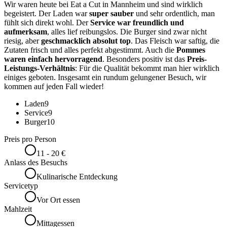
Wir waren heute bei Eat a Cut in Mannheim und sind wirklich
begeistert. Der Laden war
super sauber
und sehr ordentlich, man
fühlt sich direkt wohl. Der
Service war freundlich und
aufmerksam
, alles lief reibungslos. Die Burger sind zwar nicht
riesig, aber
geschmacklich absolut top
. Das Fleisch war saftig, die
Zutaten frisch und alles perfekt abgestimmt. Auch die
Pommes
waren einfach hervorragend
. Besonders positiv ist das
Preis-
Leistungs-Verhältnis
: Für die Qualität bekommt man hier wirklich
einiges geboten. Insgesamt ein rundum gelungener Besuch, wir
kommen auf jeden Fall wieder!
Laden
9
Service
9
Burger
10
Preis pro Person
11 - 20 €
Anlass des Besuchs
Kulinarische Entdeckung
Servicetyp
Vor Ort essen
Mahlzeit
Mittagessen