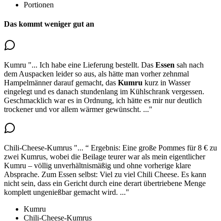
Portionen
Das kommt weniger gut an
Kumru
"...
Ich habe eine Lieferung bestellt. Das
Essen
sah nach
dem Auspacken leider so aus, als hätte man vorher zehnmal
Hampelmänner darauf gemacht,
das
Kumru
kurz in Wasser
eingelegt und es danach stundenlang im Kühlschrank vergessen
.
Geschmacklich war es in Ordnung, ich hätte es mir nur deutlich
trockener und vor allem wärmer gewünscht.
..."
Chili-Cheese-Kumrus
"...
“ Ergebnis: Eine große Pommes für 8 € zu
zwei Kumrus, wobei die Beilage teurer war als mein eigentlicher
Kumru – völlig unverhältnismäßig und ohne vorherige klare
Absprache. Zum Essen selbst:
Viel zu viel Chili Cheese
. Es kann
nicht sein, dass ein Gericht durch eine derart übertriebene Menge
komplett ungenießbar gemacht wird.
..."
Kumru
Chili-Cheese-Kumrus