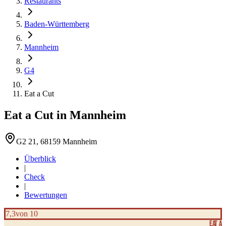
Restaurants
Baden-Württemberg
Mannheim
G4
Eat a Cut
Eat a Cut
in
Mannheim
G2 21, 68159 Mannheim
Überblick
|
Check
|
Bewertungen
7,3
von 10
Eat a