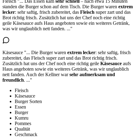
Fleisch
"...
Das Essen kam
sehr schnell
– nach etwa 15 Minuten
standen die Burger schon auf dem Tisch. Die Burger waren
extrem
lecker
: sehr saftig, frisch zubereitet,
das
Fleisch
super zart
und das
Brot richtig frisch. Zusätzlich hat uns der Chef noch eine richtig
geile Käsesauce aufs Haus angeboten sowie ein weiteres Getränk,
was wir unglaublich nett fanden.
..."
Käsesauce
"...
Die Burger waren
extrem lecker
: sehr saftig, frisch
zubereitet, das Fleisch super zart und das Brot richtig frisch.
Zusätzlich hat uns der Chef noch eine
richtig geile
Käsesauce
aufs
Haus angeboten
sowie ein weiteres Getränk, was wir unglaublich
nett fanden. Auch der Kellner war
sehr aufmerksam und
freundlich
.
..."
Fleisch
Käsesauce
Burger Sorten
Essen
Burger
Kumru
Pommes
Qualität
Geschmack