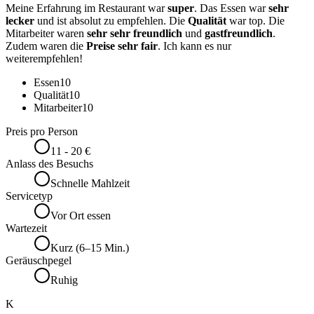
Meine Erfahrung im Restaurant war
super
. Das Essen war
sehr
lecker
und ist absolut zu empfehlen. Die
Qualität
war top. Die
Mitarbeiter waren
sehr sehr freundlich
und
gastfreundlich
.
Zudem waren die
Preise sehr fair
. Ich kann es nur
weiterempfehlen!
Essen
10
Qualität
10
Mitarbeiter
10
Preis pro Person
11 - 20 €
Anlass des Besuchs
Schnelle Mahlzeit
Servicetyp
Vor Ort essen
Wartezeit
Kurz (6–15 Min.)
Geräuschpegel
Ruhig
K