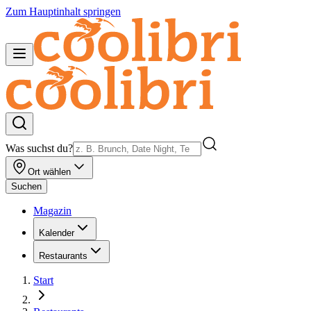
Zum Hauptinhalt springen
Was suchst du?
Ort wählen
Suchen
Magazin
Kalender
Restaurants
Start