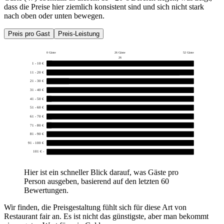
dass die Preise hier ziemlich konsistent sind und sich nicht stark
nach oben oder unten bewegen.
Preis pro Gast
Preis-Leistung
0 Gäste
26 Gäste
52 Gäste
26
1 - 10 €
2
11 - 20 €
47
21 - 30 €
8
31 - 40 €
0
41 - 50 €
1
51 - 60 €
0
61 - 70 €
1
71 - 80 €
1
81 - 90 €
0
91 - 100 €
0
101 € -
0
Hier ist ein schneller Blick darauf, was Gäste pro
Person ausgeben, basierend auf den letzten 60
Bewertungen.
Wir finden, die Preisgestaltung fühlt sich für diese Art von
Restaurant fair an. Es ist nicht das günstigste, aber man bekommt