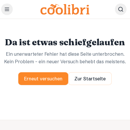
Zum Hauptinhalt springen
Ups.
Ups.
Da ist etwas schiefgelaufen
Ein unerwarteter Fehler hat diese Seite unterbrochen.
Kein Problem – ein neuer Versuch behebt das meistens.
Erneut versuchen
Zur Startseite