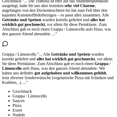
Geschmack
"...
Die Trattoria ist eher auf das Studentenpublikum
ausgelegt, hatte für uns aber trotzdem
sehr viel Charme
,
angefangen von den Deckenleuchtern bis hin zum Fell über den
kaputten Kunststofflederbezügen – es passt alles zusammen. Alle
Getränke und Speisen
wurden korrekt geliefert und
alles hat
wirklich gut geschmeckt
, vor allem für diese Preisklasse. Zum
Abschluss gab es noch einen Grappa / Limoncello aufs Haus, was
den ganzen Abend abrundete.
..."
Grappa / Limoncello
"...
Alle
Getränke und Speisen
wurden
korrekt geliefert und
alles hat wirklich gut geschmeckt
, vor allem
für diese Preisklasse. Zum Abschluss
gab es noch einen
Grappa /
Limoncello
aufs Haus
, was den ganzen Abend abrundete. Wir
haben uns definitiv
gut aufgehoben und willkommen gefühlt
,
trotz diverser Sonderwünsche (vegetarische Pizza mit Schinken und
Krabben, .).
..."
Geschmack
Grappa / Limoncello
Saucen
Pizza
Essen
Nudeln