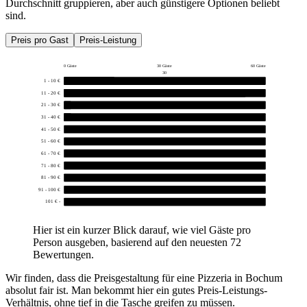
Durchschnitt gruppieren, aber auch günstigere Optionen beliebt
sind.
Preis pro Gast
Preis-Leistung
0 Gäste
30 Gäste
60 Gäste
30
1 - 10 €
15
11 - 20 €
54
21 - 30 €
1
31 - 40 €
2
41 - 50 €
0
51 - 60 €
0
61 - 70 €
0
71 - 80 €
0
81 - 90 €
0
91 - 100 €
0
101 € -
0
Hier ist ein kurzer Blick darauf, wie viel Gäste pro
Person ausgeben, basierend auf den neuesten 72
Bewertungen.
Wir finden, dass die Preisgestaltung für eine Pizzeria in Bochum
absolut fair ist. Man bekommt hier ein gutes Preis-Leistungs-
Verhältnis, ohne tief in die Tasche greifen zu müssen.