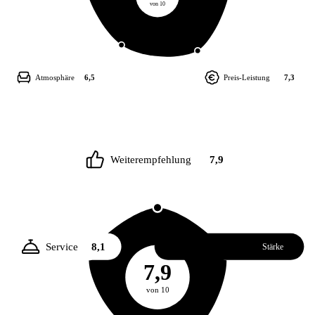
von 10
Atmosphäre
6,5
Preis-Leistung
7,3
Weiterempfehlung
7,9
Service
8,1
Essen
8,2
Stärke
7,9
von 10