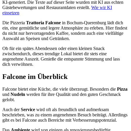
KI-generiert.
Die Texte auf dieser Seite wurden mit KI aus echten
Gästebewertungen und Restaurantdaten erstellt.
Wie wir KI
einsetzen
Die Pizzeria
Trattoria Falcone
in Bochum-Querenburg lädt dich
ein, eine gemütliche und legere Atmosphäre zu erleben. Hier findest
du nicht nur hervorragenden Kaffee, sondern auch eine vielfältige
Auswahl an Speisen und Getränken.
Ob für ein spätes Abendessen oder einen kleinen Snack
zwischendurch, dieses trendige Lokal bietet dir stets eine
angenehme Auszeit. Genieße die entspannte Stimmung und lass
dich verwöhnen.
Falcone
im Überblick
Falcone bietet eine Küche, die viele überzeugt. Besonders die
Pizza
und
Nudeln
werden für ihre Qualität und den guten Geschmack
gelobt.
Auch der
Service
wird oft als freundlich und aufmerksam
beschrieben, was zu einem angenehmen Besuch beiträgt. Allerdings
gibt es bei Falcone auch Bereiche mit Verbesserungspotenzial.
Das
Ambiente
wird von einigen als renovierungsbedürftig