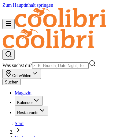
Zum Hauptinhalt springen
Was suchst du?
Ort wählen
Suchen
Magazin
Kalender
Restaurants
Start