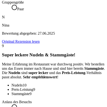
Gruppengröße
Paar
N
Nina
Bewertung abgegeben:
27.06.2025
Original Rezension lesen
9
Super leckere Nudeln & Stammgäste!
Meine Erfahrung im Restaurant war durchweg positiv. Wir bestellen
uns das Essen immer nach Hause und sind hier bereits
Stammgäste
.
Die
Nudeln
sind
super lecker
und das
Preis-Leistung
-Verhältnis
passt absolut.
Sehr empfehlenswert
!
Nudeln
10
Preis-Leistung
9
Stammgäste
9
Anlass des Besuchs