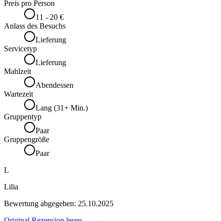
Preis pro Person
11 - 20 €
Anlass des Besuchs
Lieferung
Servicetyp
Lieferung
Mahlzeit
Abendessen
Wartezeit
Lang (31+ Min.)
Gruppentyp
Paar
Gruppengröße
Paar
L
Lilia
Bewertung abgegeben:
25.10.2025
Original Rezension lesen