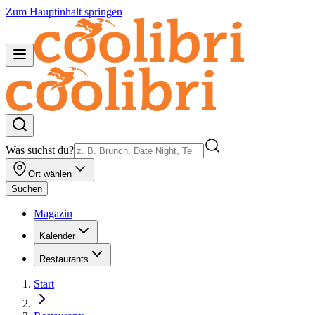
Zum Hauptinhalt springen
Was suchst du?
Ort wählen
Suchen
Magazin
Kalender
Restaurants
Start