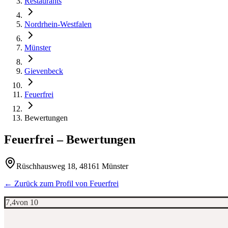
Restaurants
Nordrhein-Westfalen
Münster
Gievenbeck
Feuerfrei
Bewertungen
Feuerfrei
– Bewertungen
Rüschhausweg 18, 48161 Münster
← Zurück zum Profil von
Feuerfrei
7,4
von 10