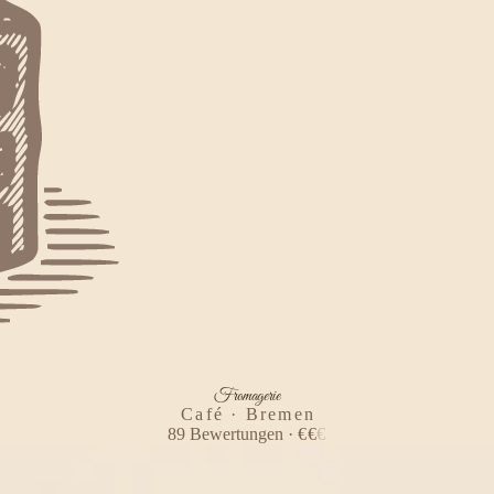
Fromagerie
Café · Bremen
89
Bewertungen
·
€
€
€