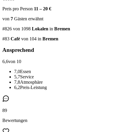
Preis pro Person
11 – 20 €
von
7
Gästen
erwähnt
#
826
von
1098
Lokalen
in
Bremen
#
83
Café
von 104
in
Bremen
Ansprechend
6,6
von 10
7,0
Essen
5,7
Service
7,8
Atmosphäre
6,2
Preis-Leistung
89
Bewertungen