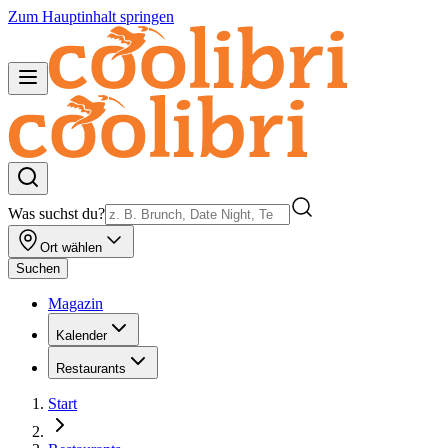
Zum Hauptinhalt springen
Was suchst du?
Ort wählen
Suchen
Magazin
Kalender
Restaurants
Start