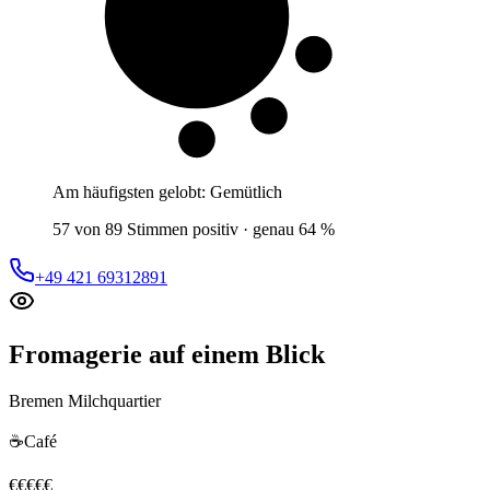
6 von 10
Gäste
Am häufigsten gelobt:
Gemütlich
57 von 89 Stimmen positiv · genau 64 %
+49 421 69312891
Fromagerie
auf einem Blick
Bremen Milchquartier
☕
Café
€
€
€
€
€