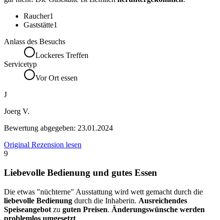
Raucher
1
Gaststätte
1
Anlass des Besuchs
Lockeres Treffen
Servicetyp
Vor Ort essen
J
Joerg V.
Bewertung abgegeben:
23.01.2024
Original Rezension lesen
9
Liebevolle Bedienung und gutes Essen
Die etwas "nüchterne" Ausstattung wird wett gemacht durch die
liebevolle Bedienung
durch die Inhaberin.
Ausreichendes
Speiseangebot
zu
guten Preisen
.
Änderungswünsche werden
problemlos umgesetzt
.