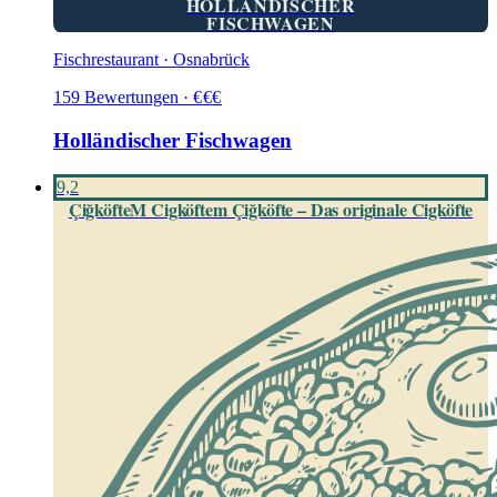
HOLLÄNDISCHER
FISCHWAGEN
Fischrestaurant · Osnabrück
159
Bewertungen
·
€
€
€
Holländischer Fischwagen
9,2
ÇiğköfteM Cigköftem Çiğköfte – Das originale Cigköfte