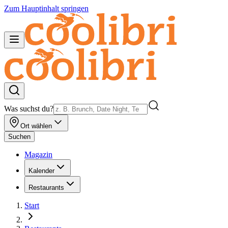
Zum Hauptinhalt springen
Was suchst du?
Ort wählen
Suchen
Magazin
Kalender
Restaurants
Start