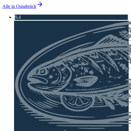
Alle in
Osnabrück
9,4