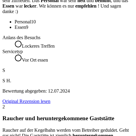
sehr zufrieden. Das
Personal
war sehr
nett
und
bemüht
, und das
Essen
war
lecker
. Wir können es nur
empfehlen
! Und sagen
danke :)
Personal
10
Essen
9
Anlass des Besuchs
Lockeres Treffen
Servicetyp
Vor Ort essen
S
S H.
Bewertung abgegeben:
12.07.2024
Original Rezension lesen
2
Raucher und heruntergekommene Gaststätte
Raucher auf der Kegelbahn werden vom Betreiber geduldet. Geht
gar nicht! Die Gaststätte ist ziemlich
heruntergekommen
.