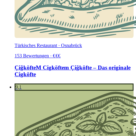
Türkisches Restaurant · Osnabrück
153
Bewertungen
·
€
€
€
ÇiğköfteM Cigköftem Çiğköfte – Das originale
Cigköfte
9,1