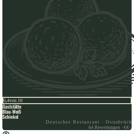
6,4
von 10
Gaststätte
Blau-Weiß
Schinkel
Deutsches Restaurant · Osnabrück
64
Bewertungen
·
€
€
€