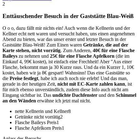
2
Enttäuschender Besuch in der Gaststätte Blau-Weiß
O o o, dazu fällt mir nichts ein! Auch wenn die Kellnerin und der
Kellner echt nett waren und versucht haben, uns einen angenehmen
Abend zu bieten, war das unser erster und letzter Besuch in der
Gaststätte Blau-Weiß! Zum Einen waren
Getränke, die auf der
Karte stehen, nicht vorrätig
. Zum Anderen,
40€ für eine Flasche
Baileys
zu nehmen und
25€ für eine Flasche Apfelkorn
(die im
Einkauf 4, 99€ kostet), ist einfach eine Frechheit! Aber "Aus einer
Flasche, bekommt man ja 30 Kurze raus. Und da ein Kurzer 1, 10€
kostet, haben wir ja 8€ gespart! Wahnsinn! Das eine Gaststätte so
die
Preise festlegt
, habe ich auch noch nie erlebt! Und das man,
gerade in der heutigen Zeit,
nicht mit EC-Karte zahlen kann
, ist
für mich ebenso unverständlich, zudem diese Info auch nicht am
Eingang sichtbar ist. Das
undichte Dachfenster
und den
Schimmel
an den Wänden
erwähne ich jetzt mal nicht.
nette Kellnerin und Kellner
8
Getränke nicht vorrätig
2
Flasche Baileys Preis
1
Flasche Apfelkorn Preis
1
Anlass des Besuchs