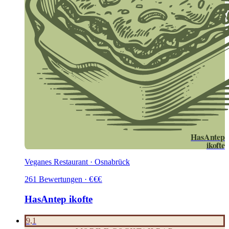
HasAntep
ikofte
Veganes Restaurant · Osnabrück
261
Bewertungen
·
€
€
€
HasAntep ikofte
9,1