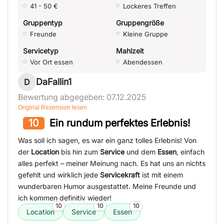
41 - 50 €
Lockeres Treffen
Gruppentyp
Gruppengröße
Freunde
Kleine Gruppe
Servicetyp
Mahlzeit
Vor Ort essen
Abendessen
DaFallin1
D
Bewertung abgegeben: 07.12.2025
Original Rezension lesen
10
Ein rundum perfektes Erlebnis!
Was soll ich sagen, es war ein ganz tolles Erlebnis! Von
der
Location
bis hin zum
Service
und dem
Essen
, einfach
alles perfekt – meiner Meinung nach. Es hat uns an nichts
gefehlt und wirklich jede
Servicekraft
ist mit einem
wunderbaren Humor ausgestattet. Meine Freunde und
ich kommen definitiv wieder!
10
10
10
Location
Service
Essen