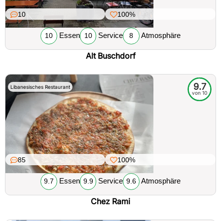
10
100%
Essen
Service
Atmosphäre
10
10
8
Alt Buschdorf
9.7
Libanesisches Restaurant
von 10
85
100%
Essen
Service
Atmosphäre
9.7
9.9
9.6
Chez Rami