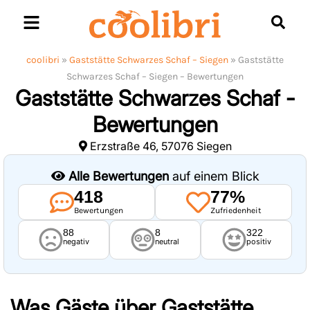
Skip
to
content
coolibri
»
Gaststätte Schwarzes Schaf – Siegen
»
Gaststätte
Schwarzes Schaf – Siegen – Bewertungen
Gaststätte Schwarzes Schaf -
Bewertungen
Erzstraße 46, 57076 Siegen
Alle Bewertungen
auf einem Blick
418
77%
Bewertungen
Zufriedenheit
88
8
322
negativ
neutral
positiv
Was Gäste über
Gaststätte