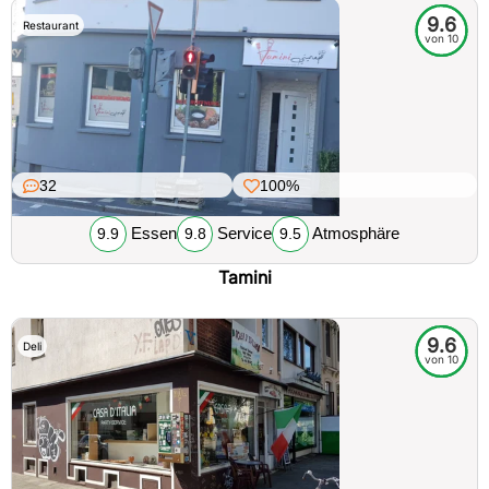
9.6
Restaurant
von 10
32
100%
Essen
Service
Atmosphäre
9.9
9.8
9.5
Tamini
9.6
Deli
von 10