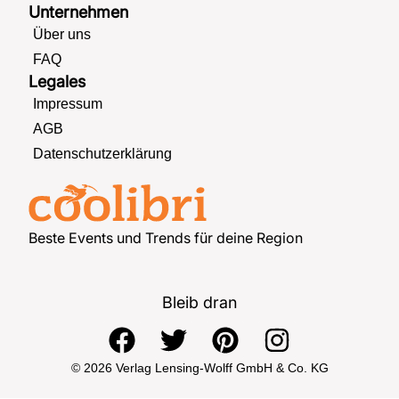
Unternehmen
Über uns
FAQ
Legales
Impressum
AGB
Datenschutzerklärung
Beste Events und Trends für deine Region
Bleib dran
F
T
P
I
a
w
i
n
© 2026 Verlag Lensing-Wolff GmbH & Co. KG
c
i
n
s