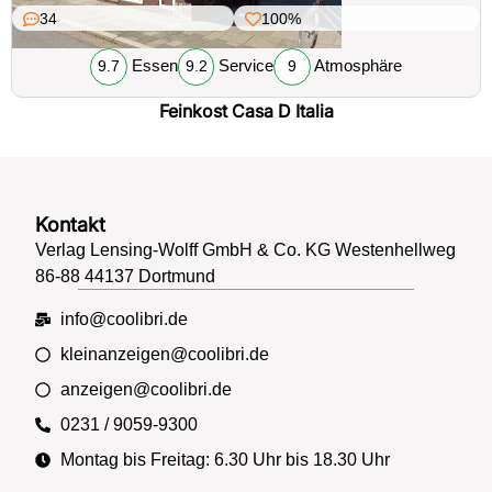
34
100%
Essen
Service
Atmosphäre
9.7
9.2
9
Feinkost Casa D Italia
Kontakt
Verlag Lensing-Wolff GmbH & Co. KG Westenhellweg
86-88 44137 Dortmund
info@coolibri.de
kleinanzeigen@coolibri.de
anzeigen@coolibri.de
0231 / 9059-9300
Montag bis Freitag: 6.30 Uhr bis 18.30 Uhr