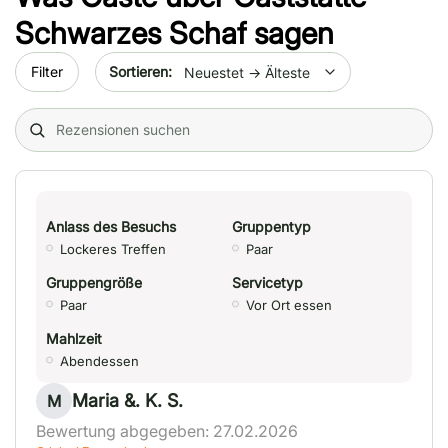
Schwarzes Schaf
sagen
Sort by date
Filter
Search (title/text)
Anlass des Besuchs
Gruppentyp
Lockeres Treffen
Paar
Gruppengröße
Servicetyp
Paar
Vor Ort essen
Mahlzeit
Abendessen
Maria &. K. S.
M
Bewertung abgegeben: 27.02.2026