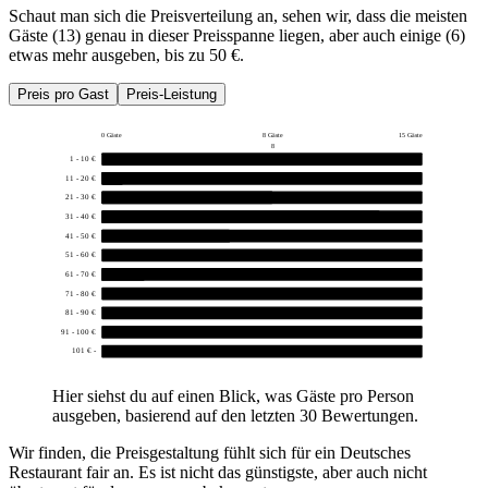
Schaut man sich die Preisverteilung an, sehen wir, dass die meisten
Gäste (13) genau in dieser Preisspanne liegen, aber auch einige (6)
etwas mehr ausgeben, bis zu 50 €.
Preis pro Gast
Preis-Leistung
0 Gäste
8 Gäste
15 Gäste
8
1 - 10 €
0
11 - 20 €
1
21 - 30 €
8
31 - 40 €
13
41 - 50 €
6
51 - 60 €
0
61 - 70 €
2
71 - 80 €
0
81 - 90 €
0
91 - 100 €
0
101 € -
0
Hier siehst du auf einen Blick, was Gäste pro Person
ausgeben, basierend auf den letzten 30 Bewertungen.
Wir finden, die Preisgestaltung fühlt sich für ein Deutsches
Restaurant fair an. Es ist nicht das günstigste, aber auch nicht