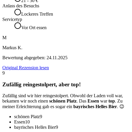
21 - 30 €
Anlass des Besuchs
Lockeres Treffen
Servicetyp
Vor Ort essen
M
Markus K.
Bewertung abgegeben:
24.11.2025
Original Rezension lesen
9
Zufällig reingestolpert, aber top!
Zufällig sind wir hier reingestolpert. Obwohl der Laden voll war,
bekamen wir noch einen
schönen Platz
. Das
Essen
war
top
. Zu
meiner Erleichterung gab es sogar ein
bayrisches Helles Bier
. 😉
schönen Platz
9
Essen
10
bayrisches Helles Bier
9