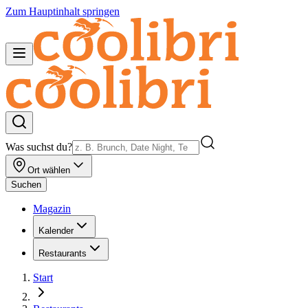
Zum Hauptinhalt springen
Was suchst du?
Ort wählen
Suchen
Magazin
Kalender
Restaurants
Start