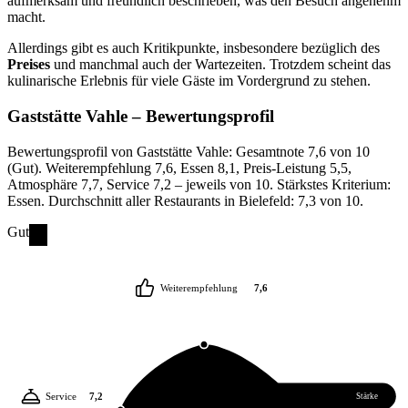
aufmerksam und freundlich beschrieben, was den Besuch angenehm
macht.
Allerdings gibt es auch Kritikpunkte, insbesondere bezüglich des
Preises
und manchmal auch der Wartezeiten. Trotzdem scheint das
kulinarische Erlebnis für viele Gäste im Vordergrund zu stehen.
Gaststätte Vahle
– Bewertungsprofil
Bewertungsprofil von Gaststätte Vahle: Gesamtnote 7,6 von 10
(Gut). Weiterempfehlung 7,6, Essen 8,1, Preis-Leistung 5,5,
Atmosphäre 7,7, Service 7,2 – jeweils von 10. Stärkstes Kriterium:
Essen. Durchschnitt aller Restaurants in Bielefeld: 7,3 von 10.
Gut
Weiterempfehlung
7,6
Service
7,2
Essen
8,1
Stärke