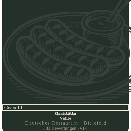
7,6
von 10
Gaststätte
Vahle
Deutsches Restaurant · Bielefeld
383
Bewertungen
·
€
€
€