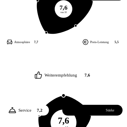
7,6
von 10
Atmosphäre
7,7
Preis-Leistung
5,5
Weiterempfehlung
7,6
Service
7,2
Essen
8,1
Stärke
7,6