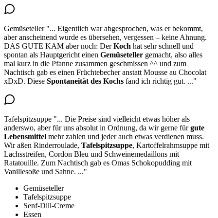
Gemüseteller
"...
Eigentlich war abgesprochen, was er bekommt,
aber anscheinend wurde es übersehen, vergessen – keine Ahnung.
DAS GUTE KAM aber noch: Der
Koch
hat sehr schnell und
spontan
als Hauptgericht einen
Gemüseteller
gemacht
, also alles
mal kurz in die Pfanne zusammen geschmissen ^^ und zum
Nachtisch gab es einen Früchtebecher anstatt Mousse au Chocolat
xDxD. Diese
Spontaneität des Kochs
fand ich richtig gut.
..."
Tafelspitzsuppe
"...
Die Preise sind vielleicht etwas höher als
anderswo, aber für uns absolut in Ordnung, da wir gerne für
gute
Lebensmittel
mehr zahlen und jeder auch etwas verdienen muss.
Wir aßen Rinderroulade,
Tafelspitzsuppe
, Kartoffelrahmsuppe mit
Lachsstreifen, Cordon Bleu und Schweinemedaillons mit
Ratatouille. Zum Nachtisch gab es Omas Schokopudding mit
Vanillesoße und Sahne.
..."
Gemüseteller
Tafelspitzsuppe
Senf-Dill-Creme
Essen