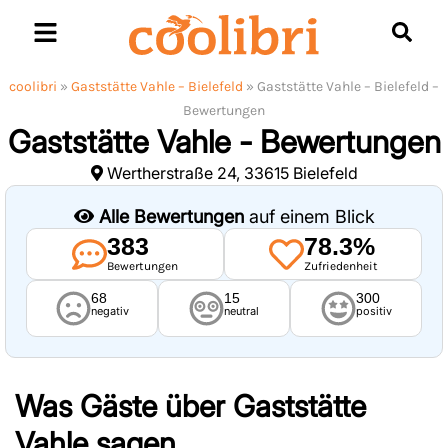
Skip
to
content
coolibri
»
Gaststätte Vahle – Bielefeld
»
Gaststätte Vahle – Bielefeld –
Bewertungen
Gaststätte Vahle - Bewertungen
Wertherstraße 24, 33615 Bielefeld
Alle Bewertungen
auf einem Blick
383
78.3%
Bewertungen
Zufriedenheit
68
15
300
negativ
neutral
positiv
Was Gäste über
Gaststätte
Vahle
sagen