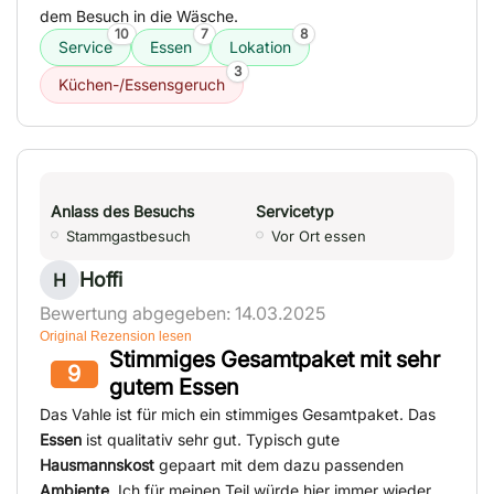
dem Besuch in die Wäsche.
10
7
8
Service
Essen
Lokation
3
Küchen-/Essensgeruch
Anlass des Besuchs
Servicetyp
Stammgastbesuch
Vor Ort essen
Hoffi
H
Bewertung abgegeben: 14.03.2025
Original Rezension lesen
Stimmiges Gesamtpaket mit sehr
9
gutem Essen
Das Vahle ist für mich ein stimmiges Gesamtpaket. Das
Essen
ist qualitativ sehr gut. Typisch gute
Hausmannskost
gepaart mit dem dazu passenden
Ambiente
. Ich für meinen Teil würde hier immer wieder