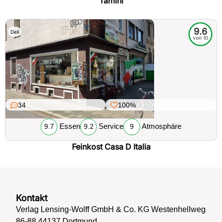
Tamini
9.6
Deli
von 10
34
100%
Essen
Service
Atmosphäre
9.7
9.2
9
Feinkost Casa D Italia
Kontakt
Verlag Lensing-Wolff GmbH & Co. KG Westenhellweg
86-88 44137 Dortmund