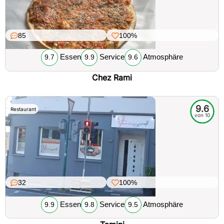
85
100%
Essen
Service
Atmosphäre
9.7
9.9
9.6
Chez Rami
9.6
Restaurant
von 10
32
100%
Essen
Service
Atmosphäre
9.9
9.8
9.5