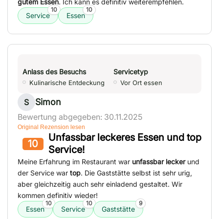
gutem Essen
. Ich kann es definitiv weiterempfehlen.
10
10
Service
Essen
Anlass des Besuchs
Servicetyp
Kulinarische Entdeckung
Vor Ort essen
Simon
S
Bewertung abgegeben: 30.11.2025
Original Rezension lesen
Unfassbar leckeres Essen und top
10
Service!
Meine Erfahrung im Restaurant war
unfassbar lecker
und
der Service war
top
. Die Gaststätte selbst ist sehr urig,
aber gleichzeitig auch sehr einladend gestaltet. Wir
kommen definitiv wieder!
10
10
9
Essen
Service
Gaststätte