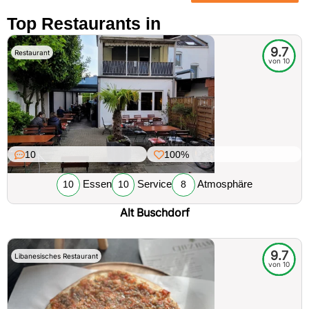
Top Restaurants in
9.7
Restaurant
von 10
10
100%
Essen
Service
Atmosphäre
10
10
8
Alt Buschdorf
9.7
Libanesisches Restaurant
von 10