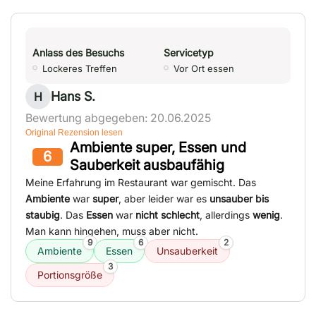
Anlass des Besuchs
Servicetyp
Lockeres Treffen
Vor Ort essen
Hans S.
H
Bewertung abgegeben: 20.06.2025
Original Rezension lesen
Ambiente super, Essen und
6
Sauberkeit ausbaufähig
Meine Erfahrung im Restaurant war gemischt. Das
Ambiente
war
super
, aber leider war es
unsauber bis
staubig
. Das
Essen
war
nicht schlecht
, allerdings
wenig
.
Man kann hingehen, muss aber nicht.
9
6
2
Ambiente
Essen
Unsauberkeit
3
Portionsgröße