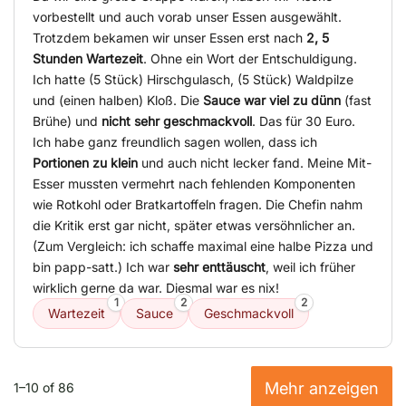
vorbestellt und auch vorab unser Essen ausgewählt.
Trotzdem bekamen wir unser Essen erst nach
2, 5
Stunden Wartezeit
. Ohne ein Wort der Entschuldigung.
Ich hatte (5 Stück) Hirschgulasch, (5 Stück) Waldpilze
und (einen halben) Kloß. Die
Sauce war viel zu dünn
(fast
Brühe) und
nicht sehr geschmackvoll
. Das für 30 Euro.
Ich habe ganz freundlich sagen wollen, dass ich
Portionen zu klein
und auch nicht lecker fand. Meine Mit-
Esser mussten vermehrt nach fehlenden Komponenten
wie Rotkohl oder Bratkartoffeln fragen. Die Chefin nahm
die Kritik erst gar nicht, später etwas versöhnlicher an.
(Zum Vergleich: ich schaffe maximal eine halbe Pizza und
bin papp-satt.) Ich war
sehr enttäuscht
, weil ich früher
wirklich gerne da war. Diesmal war es nix!
1
2
2
Wartezeit
Sauce
Geschmackvoll
Mehr anzeigen
1–10 of 86