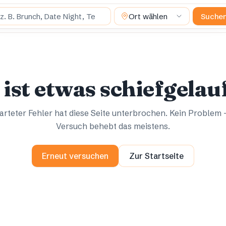
suchst du?
Ort wählen
Suche
Ups.
Ups.
 ist etwas schiefgelau
rteter Fehler hat diese Seite unterbrochen. Kein Problem 
Versuch behebt das meistens.
Erneut versuchen
Zur Startseite