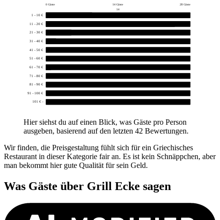
0 Gäste
14 Gäste
28 Gäste
14
1 - 10 €
9
11 - 20 €
25
21 - 30 €
5
31 - 40 €
2
41 - 50 €
0
51 - 60 €
0
61 - 70 €
1
71 - 80 €
0
81 - 90 €
0
91 - 100 €
0
101 € -
0
Hier siehst du auf einen Blick, was Gäste pro Person
ausgeben, basierend auf den letzten 42 Bewertungen.
Wir finden, die Preisgestaltung fühlt sich für ein Griechisches
Restaurant in dieser Kategorie fair an. Es ist kein Schnäppchen, aber
man bekommt hier gute Qualität für sein Geld.
Was Gäste über
Grill Ecke
sagen