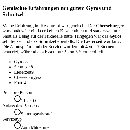
Gemischte Erfahrungen mit gutem Gyros und
Schnitzel
Meine Erfahrung im Restaurant war gemischt. Der
Cheeseburger
war enttäuschend, da er keinen Käse enthielt und stattdessen nur
Salat als Belag auf der Frikadelle hatte. Hingegen war das
Gyros
sehr lecker und das
Schnitzel
ebenfalls. Die
Lieferzeit
war kurz.
Die Atmosphäre und der Service wurden mit 4 von 5 Sternen
bewertet, während das Essen nur 2 von 5 Sterne erhielt.
Gyros
8
Schnitzel
8
Lieferzeit
9
Cheeseburger
2
Food
4
Preis pro Person
11 - 20 €
Anlass des Besuchs
Stammgastbesuch
Servicetyp
Zum Mitnehmen