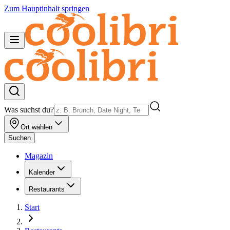
Zum Hauptinhalt springen
Was suchst du?
Ort wählen
Suchen
Magazin
Kalender
Restaurants
Start