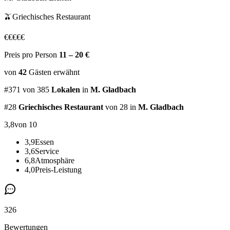
🫒
Griechisches Restaurant
€
€
€
€
€
Preis pro Person
11 – 20 €
von
42
Gästen
erwähnt
#
371
von
385
Lokalen
in
M. Gladbach
#
28
Griechisches Restaurant
von 28
in
M. Gladbach
3,8
von 10
3,9
Essen
3,6
Service
6,8
Atmosphäre
4,0
Preis-Leistung
326
Bewertungen