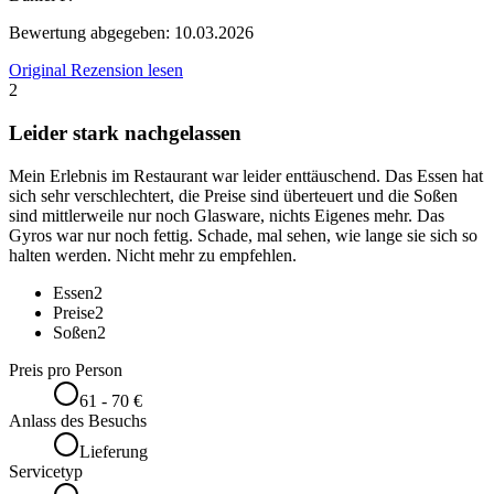
Bewertung abgegeben:
10.03.2026
Original Rezension lesen
2
Leider stark nachgelassen
Mein Erlebnis im Restaurant war leider enttäuschend. Das Essen hat
sich sehr verschlechtert, die Preise sind überteuert und die Soßen
sind mittlerweile nur noch Glasware, nichts Eigenes mehr. Das
Gyros war nur noch fettig. Schade, mal sehen, wie lange sie sich so
halten werden. Nicht mehr zu empfehlen.
Essen
2
Preise
2
Soßen
2
Preis pro Person
61 - 70 €
Anlass des Besuchs
Lieferung
Servicetyp