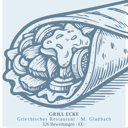
GRILL ECKE
Griechisches Restaurant · M. Gladbach
326
Bewertungen
·
€
€
€