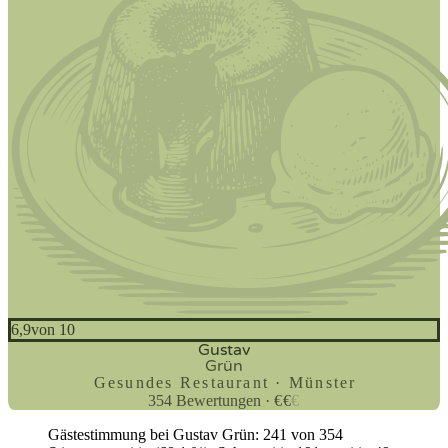
6,9
von 10
Gustav
Grün
Gesundes Restaurant · Münster
354
Bewertungen
·
€
€
€
Gästestimmung bei Gustav Grün: 241 von 354