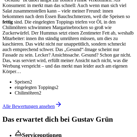
Konsument: in merkt man das schnell: Auch wenn man sich viel
Salat zusammenstellen kann – viele meiner Freund: innen
bekommen nach dem Essen Bauchschmerzen, weil die Speisen so
fettig
sind. Die eingelegten Toppings triefen vor Öl, in den
Chilimöhren schwimmen Margarinebrocken so groß wie
Zuckerwürfel. Der Hummus setzt einen Zentimeter Fett ab, weshalb
Mitarbeiter: innen ihn ständig umrühren müssen, um dies zu
kaschieren. Das wirkt nicht nur unappetitlich, sondern schmeckt
auch entsprechend schwer. Das „Gesund“-Image scheint nur
Fassade zu sein. Lecker? Ansichtssache. Gesund? Schon gar nicht.
Das, was serviert wird, erfüllt meiner Ansicht nach nicht, was die
Werbung verspricht – und das merkt man leider auch am eigenen
Körper…
Speisen
2
eingelegten Toppings
2
Chilimöhren
2
Alle Bewertungen ansehen
Das erwartet dich bei
Gustav Grün
Serviceoptionen