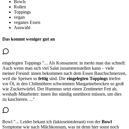
Bowls
Rollen
Toppings
vegan
veganes Essen
Auswahl
Das kommt weniger gut an
eingelegten Toppings
"...
Als Konsument: in merkt man das schnell:
Auch wenn man sich viel Salat zusammenstellen kann – viele
meiner Freund: innen bekommen nach dem Essen Bauchschmerzen,
weil die Speisen so
fettig
sind.
Die
eingelegten Toppings
triefen
vor Öl
, in den Chilimöhren schwimmen Margarinebrocken so groß
wie Zuckerwürfel. Der Hummus setzt einen Zentimeter Fett ab,
weshalb Mitarbeiter: innen ihn ständig umrühren müssen, um dies
zu kaschieren.
..."
Bowl
"...
Leider
bekam ich (laktoseintolerant) von der
Bowl
Symptome
wie nach Milchkonsum, was ist denn hier sonst noch