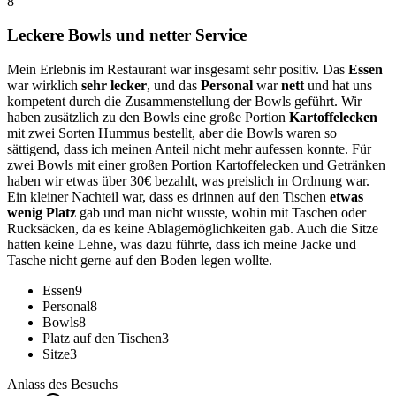
8
Leckere Bowls und netter Service
Mein Erlebnis im Restaurant war insgesamt sehr positiv. Das
Essen
war wirklich
sehr lecker
, und das
Personal
war
nett
und hat uns
kompetent durch die Zusammenstellung der Bowls geführt. Wir
haben zusätzlich zu den Bowls eine große Portion
Kartoffelecken
mit zwei Sorten Hummus bestellt, aber die Bowls waren so
sättigend, dass ich meinen Anteil nicht mehr aufessen konnte. Für
zwei Bowls mit einer großen Portion Kartoffelecken und Getränken
haben wir etwas über 30€ bezahlt, was preislich in Ordnung war.
Ein kleiner Nachteil war, dass es drinnen auf den Tischen
etwas
wenig Platz
gab und man nicht wusste, wohin mit Taschen oder
Rucksäcken, da es keine Ablagemöglichkeiten gab. Auch die Sitze
hatten keine Lehne, was dazu führte, dass ich meine Jacke und
Tasche nicht gerne auf den Boden legen wollte.
Essen
9
Personal
8
Bowls
8
Platz auf den Tischen
3
Sitze
3
Anlass des Besuchs