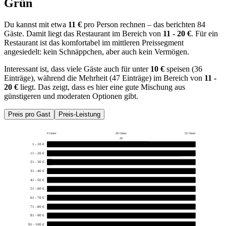
Grün
Du kannst mit etwa
11 €
pro Person rechnen – das berichten 84
Gäste. Damit liegt das Restaurant im Bereich von
11 - 20 €
. Für ein
Restaurant ist das komfortabel im mittleren Preissegment
angesiedelt: kein Schnäppchen, aber auch kein Vermögen.
Interessant ist, dass viele Gäste auch für unter
10 €
speisen (36
Einträge), während die Mehrheit (47 Einträge) im Bereich von
11 -
20 €
liegt. Das zeigt, dass es hier eine gute Mischung aus
günstigeren und moderaten Optionen gibt.
Preis pro Gast
Preis-Leistung
0 Gäste
26 Gäste
52 Gäste
26
1 - 10 €
36
11 - 20 €
47
21 - 30 €
1
31 - 40 €
0
41 - 50 €
0
51 - 60 €
0
61 - 70 €
0
71 - 80 €
0
81 - 90 €
0
91 - 100 €
0