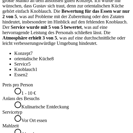
größte Manko an dem ansonsten guten Konzept. Ich würde mir
wünschen, dass Gustav sich traut, denn zur orientalischen Küche
gehört einfach Knoblauch. Die
Bewertung für das Essen war nur
2 von 5
, was auf Probleme mit der Zubereitung oder den Zutaten
hindeutet, insbesondere im Hinblick auf den fehlenden Knoblauch.
Der
Service wurde mit 5 von 5 bewertet
, was auf eine
hervorragende Leistung des Personals schließen lässt. Die
Atmosphäre erhielt 3 von 5
, was auf eine durchschnittliche oder
leicht verbesserungswürdige Umgebung hindeutet.
Konzept
7
orientalische Küche
8
Service
5
Knoblauch
1
Essen
2
Preis pro Person
1 - 10 €
Anlass des Besuchs
Kulinarische Entdeckung
Servicetyp
Vor Ort essen
Mahlzeit