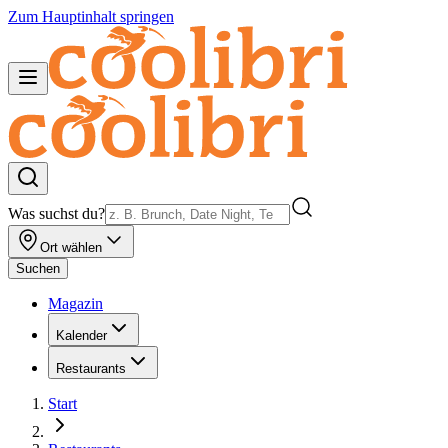
Zum Hauptinhalt springen
Was suchst du?
Ort wählen
Suchen
Magazin
Kalender
Restaurants
Start