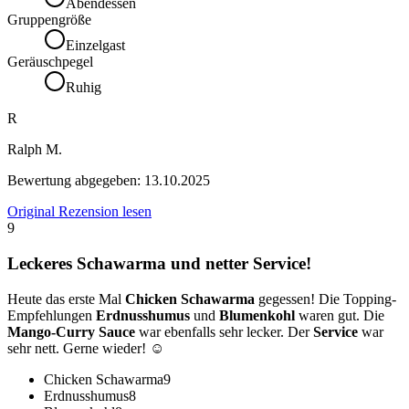
Abendessen
Gruppengröße
Einzelgast
Geräuschpegel
Ruhig
R
Ralph M.
Bewertung abgegeben:
13.10.2025
Original Rezension lesen
9
Leckeres Schawarma und netter Service!
Heute das erste Mal
Chicken Schawarma
gegessen! Die Topping-
Empfehlungen
Erdnusshumus
und
Blumenkohl
waren gut. Die
Mango-Curry Sauce
war ebenfalls sehr lecker. Der
Service
war
sehr nett. Gerne wieder! ☺️
Chicken Schawarma
9
Erdnusshumus
8