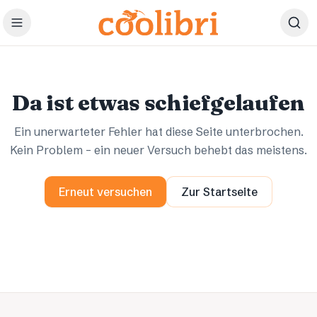
Zum Hauptinhalt springen
Ups.
Ups.
Da ist etwas schiefgelaufen
Ein unerwarteter Fehler hat diese Seite unterbrochen.
Kein Problem – ein neuer Versuch behebt das meistens.
Erneut versuchen
Zur Startseite