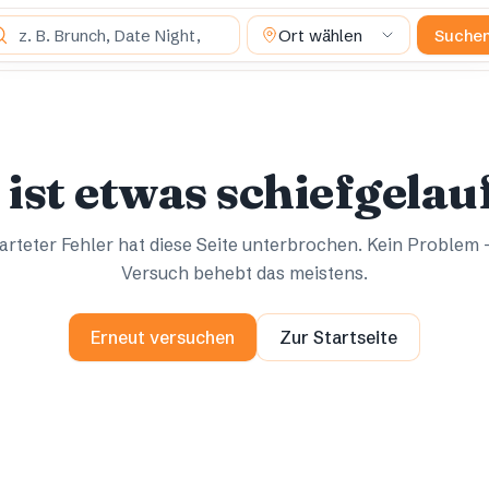
s suchst du?
Ort wählen
Suche
Ups.
Ups.
 ist etwas schiefgelau
rteter Fehler hat diese Seite unterbrochen. Kein Problem 
Versuch behebt das meistens.
Erneut versuchen
Zur Startseite