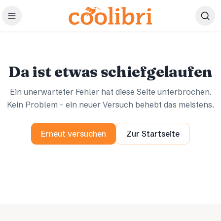
Zum Hauptinhalt springen
Ups.
Ups.
Da ist etwas schiefgelaufen
Ein unerwarteter Fehler hat diese Seite unterbrochen.
Kein Problem – ein neuer Versuch behebt das meistens.
Erneut versuchen
Zur Startseite