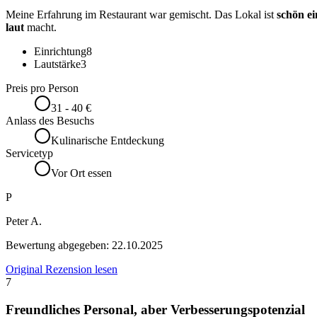
Meine Erfahrung im Restaurant war gemischt. Das Lokal ist
schön ei
laut
macht.
Einrichtung
8
Lautstärke
3
Preis pro Person
31 - 40 €
Anlass des Besuchs
Kulinarische Entdeckung
Servicetyp
Vor Ort essen
P
Peter A.
Bewertung abgegeben:
22.10.2025
Original Rezension lesen
7
Freundliches Personal, aber Verbesserungspotenzial