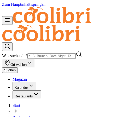
Zum Hauptinhalt springen
Was suchst du?
Ort wählen
Suchen
Magazin
Kalender
Restaurants
Start