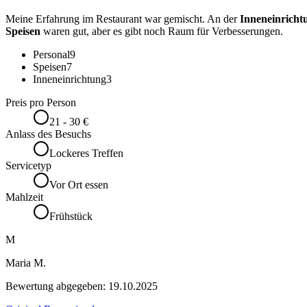
Meine Erfahrung im Restaurant war gemischt. An der
Inneneinricht
Speisen
waren gut, aber es gibt noch Raum für Verbesserungen.
Personal
9
Speisen
7
Inneneinrichtung
3
Preis pro Person
21 - 30 €
Anlass des Besuchs
Lockeres Treffen
Servicetyp
Vor Ort essen
Mahlzeit
Frühstück
M
Maria M.
Bewertung abgegeben:
19.10.2025