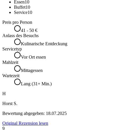
Essen
10
Buffet
10
Service
10
Preis pro Person
41 - 50 €
Anlass des Besuchs
Kulinarische Entdeckung
Servicetyp
Vor Ort essen
Mahlzeit
Mittagessen
Wartezeit
Lang (31+ Min.)
H
Horst S.
Bewertung abgegeben:
18.07.2025
Original Rezension lesen
9