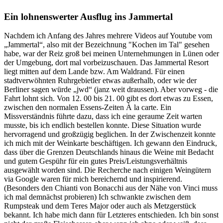
Ein lohnenswerter Ausflug ins Jammertal
Nachdem ich Anfang des Jahres mehrere Videos auf Youtube vom
„Jammertal“, also mit der Bezeichnung "Kochen im Tal" gesehen
habe, war der Reiz groß bei meinen Unternehmungen in Lünen oder
der Umgebung, dort mal vorbeizuschauen. Das Jammertal Resort
liegt mitten auf dem Lande bzw. Am Waldrand. Für einen
stadtverwöhnten Ruhrgebietler etwas außerhalb, oder wie der
Berliner sagen würde „jwd“ (janz weit draussen). Aber vorweg - die
Fahrt lohnt sich. Von 12. 00 bis 21. 00 gibt es dort etwas zu Essen,
zwischen den normalen Essens-Zeiten À la carte. Ein
Missverständnis führte dazu, dass ich eine geraume Zeit warten
musste, bis ich endlich bestellen konnte. Diese Situation wurde
hervorragend und großzügig beglichen. In der Zwischenzeit konnte
ich mich mit der Weinkarte beschäftigen. Ich gewann den Eindruck,
dass über die Grenzen Deutschlands hinaus die Weine mit Bedacht
und gutem Gespühr für ein gutes Preis/Leistungsverhältnis
ausgewählt worden sind. Die Recherche nach einigen Weingütern
via Google waren für mich bereichernd und inspirierend.
(Besonders den Chianti von Bonacchi aus der Nähe von Vinci muss
ich mal demnächst probieren) Ich schwankte zwischen dem
Rumpsteak und dem Teres Major oder auch als Metzgerstück
bekannt. Ich habe mich dann für Letzteres entschieden. Ich bin sonst