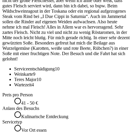
nicht der große Fleischesser, aber wenn ich ahne oder weiß, dass
gutes Fleisch serviert wird, dann bin ich dabei, so bspw. Beim
Wildschweinragout in der Toskana oder ein regional aufgezogenes
Steak vom Rind bei „I Due Cippi in Saturnia“. Auch im Jammertal
sollen die Rinder auf eigenen Weiden aufwachsen. Also heute
nehme ich mal Fleisch! Alles in Allem war es hervorragend. Sehr
zartes Fleisch. Nicht zu viel und nicht zu wenig Röstaromen, in der
Mitte noch leicht blutig. Für mich gerade richtig. In einer sehr dezent
gewürzten Soße. Besonders gefreut hat mich die Beilage aus
Wurzelgemüse (Karotten, weiße und rote Beete, Rübchen?) in einer
Soße mit einer fruchtigen Note. Der Besuch und die Fahrt hat sich
gelohnt!
Serviceentschädigung
10
Weinkarte
9
Teres Major
10
Wartezeit
4
Preis pro Person
41 - 50 €
Anlass des Besuchs
Kulinarische Entdeckung
Servicetyp
Vor Ort essen