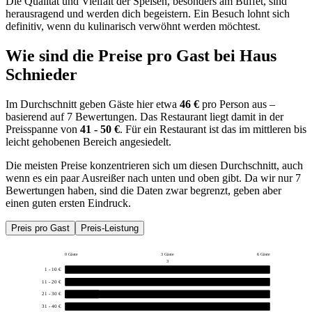
Die Qualität und Vielfalt der Speisen, besonders am Buffet, sind
herausragend und werden dich begeistern. Ein Besuch lohnt sich
definitiv, wenn du kulinarisch verwöhnt werden möchtest.
Wie sind die Preise pro Gast bei
Haus
Schnieder
Im Durchschnitt geben Gäste hier etwa
46 €
pro Person aus –
basierend auf 7 Bewertungen. Das Restaurant liegt damit in der
Preisspanne von
41 - 50 €
. Für ein Restaurant ist das im mittleren bis
leicht gehobenen Bereich angesiedelt.
Die meisten Preise konzentrieren sich um diesen Durchschnitt, auch
wenn es ein paar Ausreißer nach unten und oben gibt. Da wir nur 7
Bewertungen haben, sind die Daten zwar begrenzt, geben aber
einen guten ersten Eindruck.
Preis pro Gast
Preis-Leistung
0 Gäste
3 Gäste
6 Gäste
3
1 - 10 €
0
11 - 20 €
0
21 - 30 €
1
31 - 40 €
0