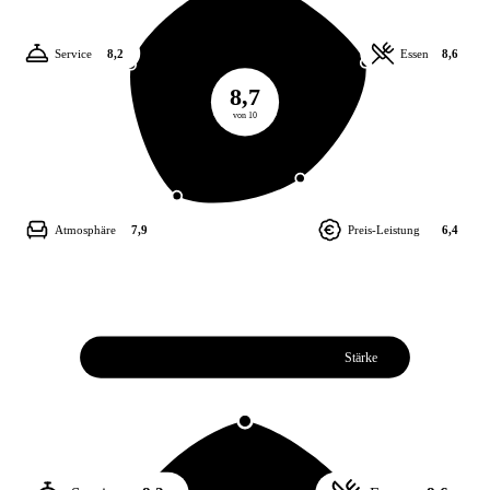
Service
8,2
Essen
8,6
8,7
von 10
Atmosphäre
7,9
Preis-Leistung
6,4
Weiterempfehlung
8,7
Stärke