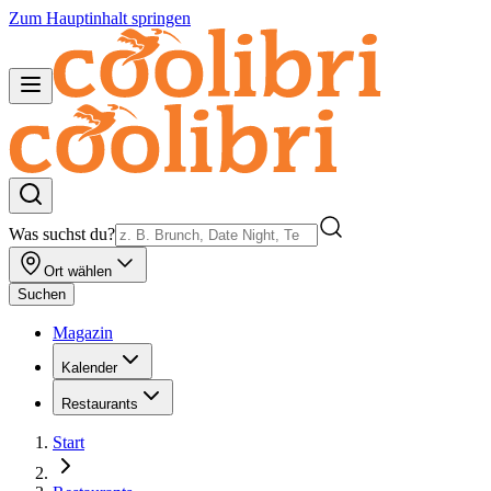
Zum Hauptinhalt springen
Was suchst du?
Ort wählen
Suchen
Magazin
Kalender
Restaurants
Start