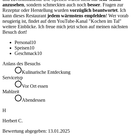
anzusehen
, sondern schmeckten auch noch
besser
. Fragen zur
Rezeptur oder Herstellung wurden
vorzüglich beantwortet
. Ich
kann dieses Restaurant
jedem wärmstens empfehlen
! Wer vorab
neugierig ist, findet auf dem YouTube-Kanal "Kochen im Tal"
weitere Einblicke. Ich freue mich jetzt schon auf meinen nächsten
Besuch dort!
Personal
10
Speisen
10
Geschmack
10
Anlass des Besuchs
Kulinarische Entdeckung
Servicetyp
Vor Ort essen
Mahlzeit
Abendessen
H
Herbert C.
Bewertung abgegeben:
13.01.2025