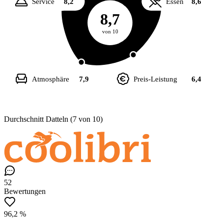
Service
8,2
Essen
8,6
8,7
von 10
Atmosphäre
7,9
Preis-Leistung
6,4
Durchschnitt Datteln (7 von 10)
52
Bewertungen
96,2 %