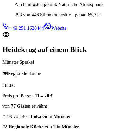
Am häufigsten gelobt:
Naturnahe Atmosphäre
293 von 446 Stimmen positiv · genau 65,7 %
+49 251 1620444
Website
Heidekrug
auf einem Blick
Münster Sprakel
🍽️
Regionale Küche
€
€
€
€
€
Preis pro Person
11 – 20 €
von
77
Gästen
erwähnt
#
199
von
301
Lokalen
in
Münster
#
2
Regionale Küche
von 2
in
Münster