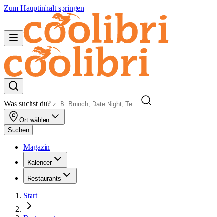
Zum Hauptinhalt springen
Was suchst du?
Ort wählen
Suchen
Magazin
Kalender
Restaurants
Start