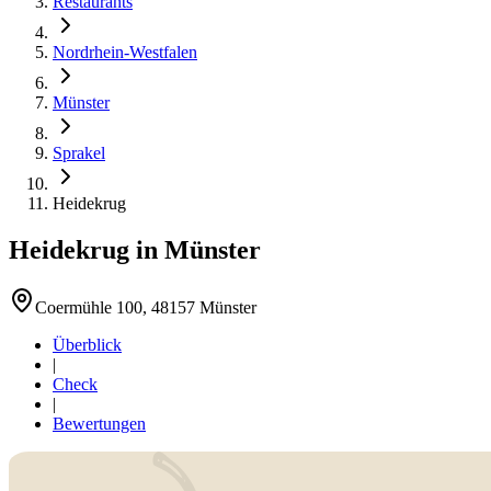
Restaurants
Nordrhein-Westfalen
Münster
Sprakel
Heidekrug
Heidekrug
in
Münster
Coermühle 100, 48157 Münster
Überblick
|
Check
|
Bewertungen