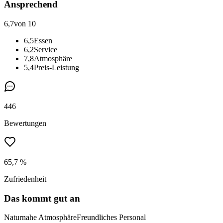
Ansprechend
6,7
von 10
6,5
Essen
6,2
Service
7,8
Atmosphäre
5,4
Preis-Leistung
446
Bewertungen
65,7 %
Zufriedenheit
Das kommt gut an
Naturnahe Atmosphäre
Freundliches Personal