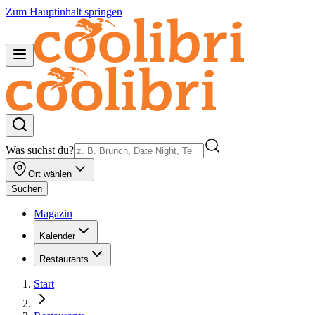
Zum Hauptinhalt springen
Was suchst du?
Ort wählen
Suchen
Magazin
Kalender
Restaurants
Start