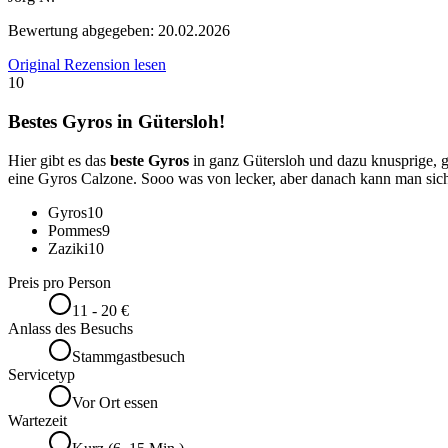
Bewertung abgegeben:
20.02.2026
Original Rezension lesen
10
Bestes Gyros in Gütersloh!
Hier gibt es das
beste Gyros
in ganz Gütersloh und dazu knusprige,
eine Gyros Calzone. Sooo was von lecker, aber danach kann man sich 
Gyros
10
Pommes
9
Zaziki
10
Preis pro Person
11 - 20 €
Anlass des Besuchs
Stammgastbesuch
Servicetyp
Vor Ort essen
Wartezeit