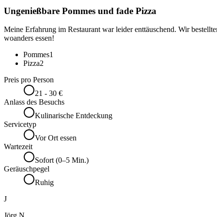
Ungenießbare Pommes und fade Pizza
Meine Erfahrung im Restaurant war leider enttäuschend. Wir bestell
woanders essen!
Pommes
1
Pizza
2
Preis pro Person
21 - 30 €
Anlass des Besuchs
Kulinarische Entdeckung
Servicetyp
Vor Ort essen
Wartezeit
Sofort (0–5 Min.)
Geräuschpegel
Ruhig
J
Jörg N.