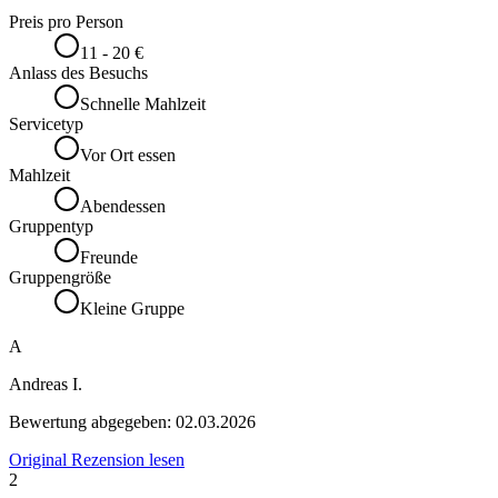
Preis pro Person
11 - 20 €
Anlass des Besuchs
Schnelle Mahlzeit
Servicetyp
Vor Ort essen
Mahlzeit
Abendessen
Gruppentyp
Freunde
Gruppengröße
Kleine Gruppe
A
Andreas I.
Bewertung abgegeben:
02.03.2026
Original Rezension lesen
2